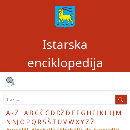
Istarska
enciklopedija
A - Ž
A
B
C
Č
Ć
D
DŽ
Đ
E
F
G
H
I
J
K
L
LJ
M
N
NJ
O
P
Q
R
S
Š
T
U
V
W
X
Y
Z
Ž