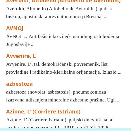
Averoldi, Altobello (Altobello de Averoldis)
Averoldi, Altobello (Altobello de Averoldis), pulski
biskup, apostolski abrevijator, nuncij (Brescia, ...
AVNOJ
AVNOJ → Antifašističko vijeće narodnog oslobođenja
Jugoslavije ...
Avvenire, L’
Avvenire, L’, tal. demokršćanski povremenik, list
provladine i radikalno-klerikalne orijentacije. Izlazio ...
azbestoza
azbestoza (novolat. asbestosis), pneumokonioza
izazvana udisanjem mineralne azbestne prašine. Ugl. ...
Azione, L’ (Corriere Istriano)
Azione, L’ (Corriere Istriano), puljski dnevnik na tal.
jeziku, koji je izlazio od 1.I.1919. do 31.XII.1928. ...