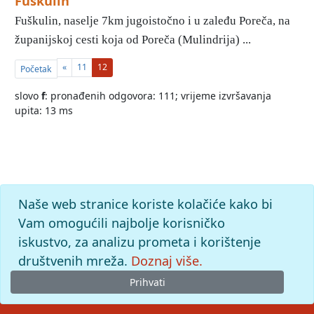
Fuškulin
Fuškulin, naselje 7km jugoistočno i u zaleđu Poreča, na
županijskoj cesti koja od Poreča (Mulindrija) ...
«
11
12
Početak
slovo
f
: pronađenih odgovora: 111; vrijeme izvršavanja
upita: 13 ms
Naše web stranice koriste kolačiće kako bi
Vam omogućili najbolje korisničko
iskustvo, za analizu prometa i korištenje
društvenih mreža.
Doznaj više.
Prihvati
© 2026
Leksikografski zavod
Miroslav Krleža