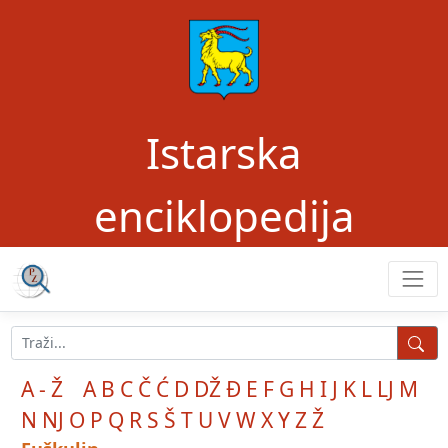
Istarska
enciklopedija
A - Ž
A
B
C
Č
Ć
D
DŽ
Đ
E
F
G
H
I
J
K
L
LJ
M
N
NJ
O
P
Q
R
S
Š
T
U
V
W
X
Y
Z
Ž