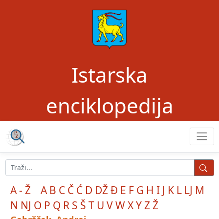
Istarska
enciklopedija
A - Ž
A
B
C
Č
Ć
D
DŽ
Đ
E
F
G
H
I
J
K
L
LJ
M
N
NJ
O
P
Q
R
S
Š
T
U
V
W
X
Y
Z
Ž