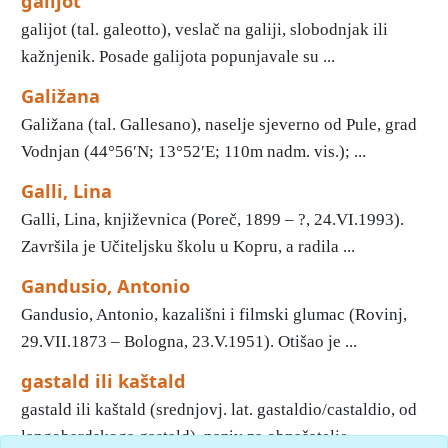
galijot
galijot (tal. galeotto), veslač na galiji, slobodnjak ili
kažnjenik. Posade galijota popunjavale su ...
Galižana
Galižana (tal. Gallesano), naselje sjeverno od Pule, grad
Vodnjan (44°56′N; 13°52′E; 110m nadm. vis.); ...
Galli, Lina
Galli, Lina, književnica (Poreč, 1899 – ?, 24.VI.1993).
Završila je Učiteljsku školu u Kopru, a radila ...
Gandusio, Antonio
Gandusio, Antonio, kazališni i filmski glumac (Rovinj,
29.VII.1873 – Bologna, 23.V.1951). Otišao je ...
gastald ili kaštald
gastald ili kaštald (srednjovj. lat. gastaldio/castaldio, od
langobardskoga gastald), naziv za obnašatelje ...