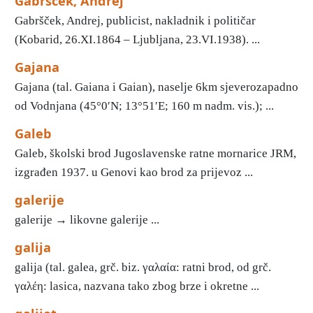
Gabršček, Andrej
Gabršček, Andrej, publicist, nakladnik i političar
(Kobarid, 26.XI.1864 – Ljubljana, 23.VI.1938). ...
Gajana
Gajana (tal. Gaiana i Gaian), naselje 6km sjeverozapadno
od Vodnjana (45°0′N; 13°51′E; 160 m nadm. vis.); ...
Galeb
Galeb, školski brod Jugoslavenske ratne mornarice JRM,
izgrađen 1937. u Genovi kao brod za prijevoz ...
galerije
galerije → likovne galerije ...
galija
galija (tal. galea, grč. biz. γαλαία: ratni brod, od grč.
γαλέη: lasica, nazvana tako zbog brze i okretne ...