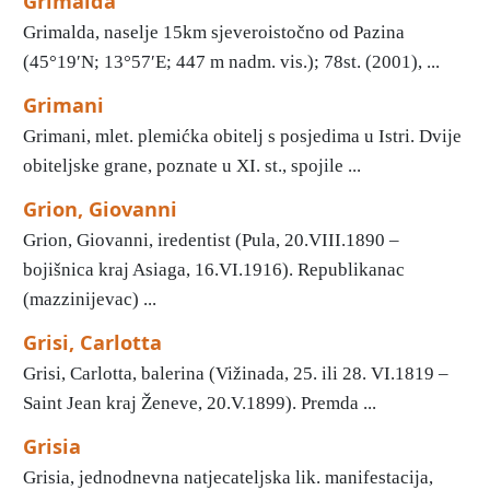
Grimalda
Grimalda, naselje 15km sjeveroistočno od Pazina
(45°19′N; 13°57′E; 447 m nadm. vis.); 78st. (2001), ...
Grimani
Grimani, mlet. plemićka obitelj s posjedima u Istri. Dvije
obiteljske grane, poznate u XI. st., spojile ...
Grion, Giovanni
Grion, Giovanni, iredentist (Pula, 20.VIII.1890 –
bojišnica kraj Asiaga, 16.VI.1916). Republikanac
(mazzinijevac) ...
Grisi, Carlotta
Grisi, Carlotta, balerina (Vižinada, 25. ili 28. VI.1819 –
Saint Jean kraj Ženeve, 20.V.1899). Premda ...
Grisia
Grisia, jednodnevna natjecateljska lik. manifestacija,