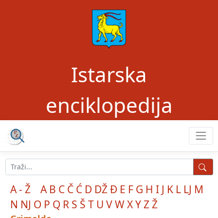
Istarska
enciklopedija
A - Ž
A
B
C
Č
Ć
D
DŽ
Đ
E
F
G
H
I
J
K
L
LJ
M
N
NJ
O
P
Q
R
S
Š
T
U
V
W
X
Y
Z
Ž