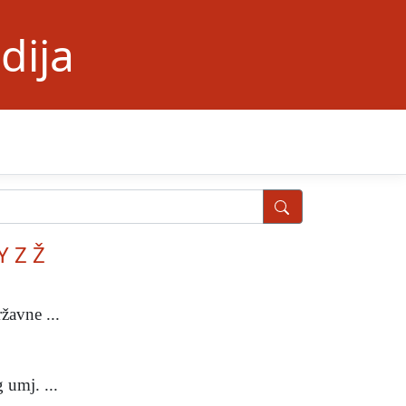
dija
Y
Z
Ž
žavne ...
 umj. ...