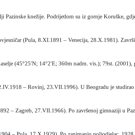
lji Pazinske knežije. Podrijetlom su iz gornje Koruške, gdje
 povjesničar (Pula, 8.XI.1891 – Venecija, 28.X.1981). Završi
selje (45°25′N; 14°2′E; 360m nadm. vis.); 79st. (2001), g
, 2.IV.1918 – Rovinj, 23.VII.1996). U Beogradu je studirao 
892 – Zagreb, 27.VII.1966). Po završenoj gimnaziji u Pazi
.1904 – Pula, 17.X.1929). Po zanimanju poljodjelac, 1928. 