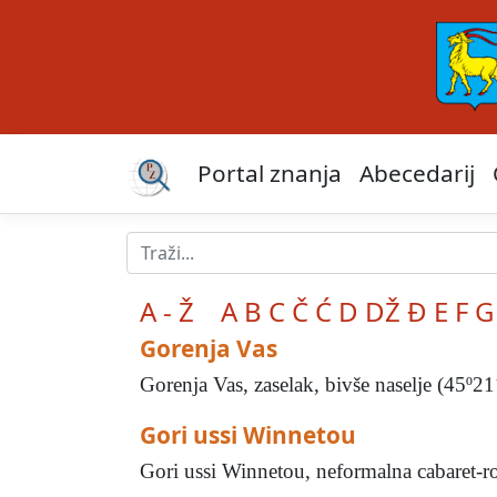
Portal znanja
Abecedarij
A - Ž
A
B
C
Č
Ć
D
DŽ
Đ
E
F
G
Gorenja Vas
Gorenja Vas, zaselak, bivše naselje (45º2
Gori ussi Winnetou
Gori ussi Winnetou, neformalna cabaret-ro