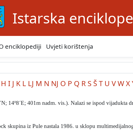
Istarska enciklope
O enciklopediji
Uvjeti korištenja
H
I
J
K
L
LJ
M
N
NJ
O
P
Q
R
S
Š
T
U
V
W
X
1ˊN; 14º8ˊE; 401m nadm. vis.). Nalazi se ispod vijadukta dr
ck skupina iz Pule nastala 1986. u sklopu multimedijalnog