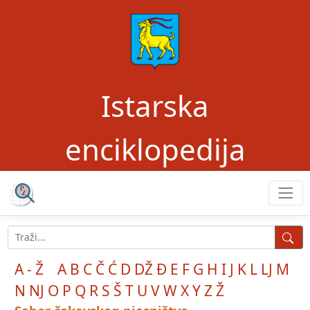
Istarska
enciklopedija
A - Ž
A
B
C
Č
Ć
D
DŽ
Đ
E
F
G
H
I
J
K
L
LJ
M
N
NJ
O
P
Q
R
S
Š
T
U
V
W
X
Y
Z
Ž