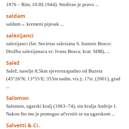
1876 – Rim, 10.III.1944). Studirao je pravo ...
saldam
saldam→ kremeni pijesak ...
salezijanci
salezijanci (lat. Societas salesiana S. Ioannis Bosco:
Družba salezijanaca sv. Ivana Bosca; krat. SDB), ...
Salež
Salež, naselje 8,5km sjeverozapadno od Buzeta
(45°26′N; 13°55′E; 355m nadm. vis.); 17st. (2001), grad
...
Salomon
Salomon, ugarski kralj (1063–74), sin kralja Andrije I.
Nakon što mu je pomogao učvrstiti se na ugarskom ...
Salvetti & Ci.