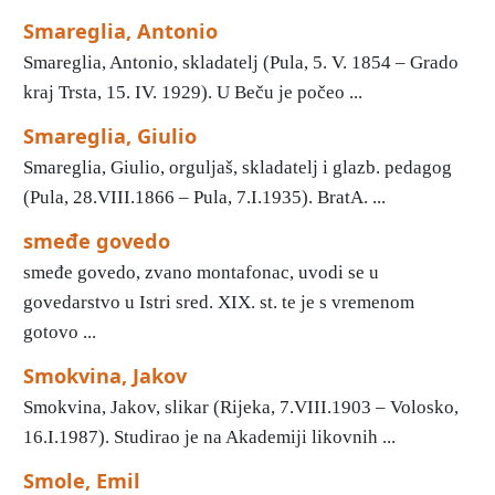
Smareglia, Antonio
Smareglia, Antonio, skladatelj (Pula, 5. V. 1854 – Grado
kraj Trsta, 15. IV. 1929). U Beču je počeo ...
Smareglia, Giulio
Smareglia, Giulio, orguljaš, skladatelj i glazb. pedagog
(Pula, 28.VIII.1866 – Pula, 7.I.1935). BratA. ...
smeđe govedo
smeđe govedo, zvano montafonac, uvodi se u
govedarstvo u Istri sred. XIX. st. te je s vremenom
gotovo ...
Smokvina, Jakov
Smokvina, Jakov, slikar (Rijeka, 7.VIII.1903 – Volosko,
16.I.1987). Studirao je na Akademiji likovnih ...
Smole, Emil