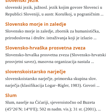
slovenski jezik
slovenski jezik, južnosl. jezik kojim govore Slovenci u
Republici Sloveniji, u austr. Koruškoj, u pograničnim ...
Slovensko morje in zaledje
Slovensko morje in zaledje, zbornik za humanistička,
prirodoslovna i društv. istraživanja koji je izlazio ...
Slovensko-hrvaška prosvetna zveza
Slovensko-hrvaška prosvetna zveza (Slovensko-hrvatski
prosvjetni savez), masovna organizacija nastala ...
slovenskoistarsko narječje
slovenskoistarsko narječje, primorska skupina slov.
narječja (klasifikacija Logar–Rigler, 1983). Govori ...
Slum
Slum, naselje na Ćićariji, sjeveroistočno od Buzeta
(45°26′N; 14°0′E); 502 m nadm. vis.); 31 st. (2001), ...