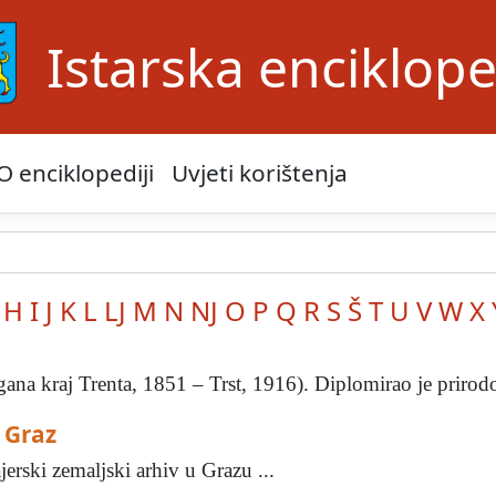
Istarska enciklope
O enciklopediji
Uvjeti korištenja
H
I
J
K
L
LJ
M
N
NJ
O
P
Q
R
S
Š
T
U
V
W
X
gana kraj Trenta, 1851 – Trst, 1916). Diplomirao je prirodos
 Graz
rski zemaljski arhiv u Grazu ...