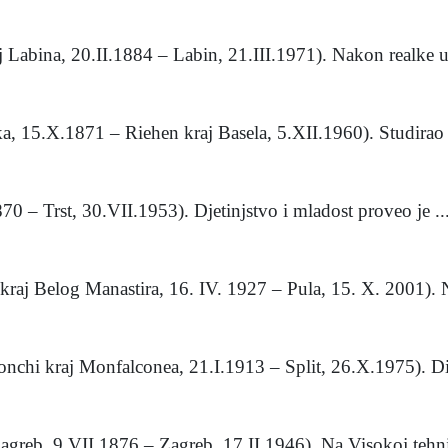
 Labina, 20.II.1884 – Labin, 21.III.1971). Nakon realke u 
ka, 15.X.1871 – Riehen kraj Basela, 5.XII.1960). Studirao 
870 – Trst, 30.VII.1953). Djetinjstvo i mladost proveo je ..
kraj Belog Manastira, 16. IV. 1927 – Pula, 15. X. 2001). N
onchi kraj Monfalconea, 21.I.1913 – Split, 26.X.1975). Di
Zagreb, 9.VII.1876 – Zagreb, 17.II.1946). Na Visokoj tehni