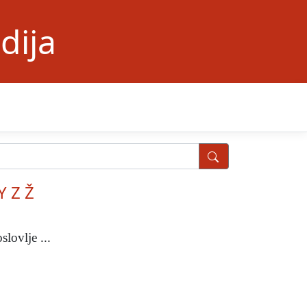
dija
Y
Z
Ž
lovlje ...