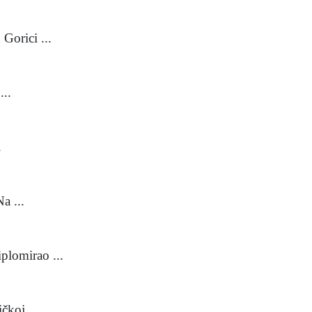
Gorici ...
...
.
a ...
plomirao ...
čkoj ...