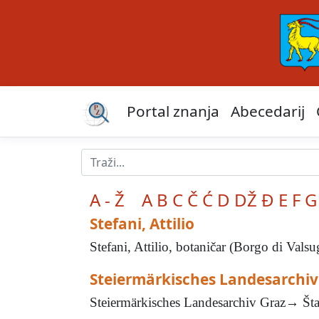
Portal znanja
Abecedarij
A - Ž
A
B
C
Č
Ć
D
DŽ
Đ
E
F
G
Stefani, Attilio
Stefani, Attilio, botaničar (Borgo di Valsu
Steiermärkisches Landesarchiv
Steiermärkisches Landesarchiv Graz→ Štaje