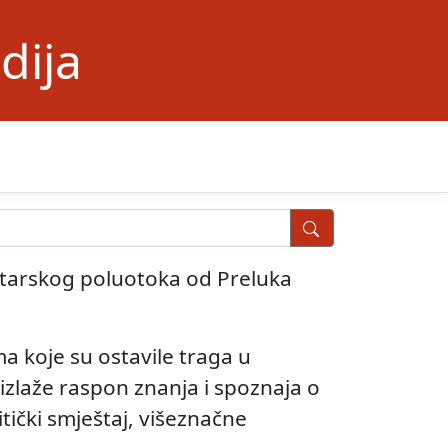
dija
 istarskog poluotoka od Preluka
 koje su ostavile traga u
 izlaže raspon znanja i spoznaja o
itički smještaj, višeznačne