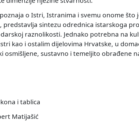
ike dimenzije njezine stvarnosti.
spoznaja o Istri, Istranima i svemu onome što je
, predstavlja sintezu odrednica istarskoga pro
odarskoj raznolikosti. Jednako potrebna na k
u Istri kao i ostalim dijelovima Hrvatske, u do
ki osmišljene, sustavno i temeljito obrađene 
kona i tablica
ert Matijašić