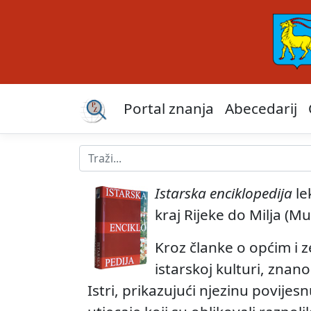
Portal znanja
Abecedarij
Istarska enciklopedija
le
kraj Rijeke do Milja (M
Kroz članke o općim i
istarskoj kulturi, znan
Istri, prikazujući njezinu povijes