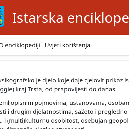
Istarska enciklope
O enciklopediji
Uvjeti korištenja
ksikografsko je djelo koje daje cjelovit prikaz
uggie) kraj Trsta, od prapovijesti do danas.
 zemljopisnim pojmovima, ustanovama, osobama
osti i drugim djelatnostima, sažeto i pregledno
nu i (multi)kulturnu osobitost, osebujan geopol