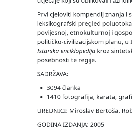
utjecaje koji su oblikovali raznol
Prvi cjeloviti kompendij znanja i 
leksikografski pregled poluotoka
povijesnoj, etnokulturnoj i gosp
političko-civilizacijskom planu, 
Istarska enciklopedija
kroz sintets
posebnosti te regije.
SADRŽAVA:
3094 članka
1410 fotografija, karata, grafi
UREDNICI: Miroslav Bertoša, Rob
GODINA IZDANJA: 2005