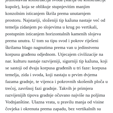
kupole), koja se oblikuje stupnjevitim manjim
konzolnim isticanjem škrila prema unutarnjem
prostoru. Najstariji, složeniji tip kažuna nastaje već od
temelja zidanjem po slojevima u krug po vertikali,
postupnim isticanjem horizontalnih kamenih slojeva
prema unutra. U tom su tipu svod i pokrov riješeni
škrilama blago nagnutima prema van u jedinstvenu
korpusu građenu odjednom. Utjecajem civilizacije na
nar. kulturu nastaje razvijeniji, sigurniji tip kažuna, koji
se sastoji od dvaju korpusa građenih u tri faze: korpusa
temelja, zida i svoda, koji nastaju u prvim dvjema
fazama gradnje, te vijenca i pokrovnih skošenih ploča u
trećoj, završnoj fazi gradnje. Takvih je primjera
razvijenijih tipova gradnje očuvano najviše na poljima
Vodnjanštine. Ulazna vrata, u pravilu manja od visine
čovjeka i okrenuta prema zapadu, bez vertikalnih su