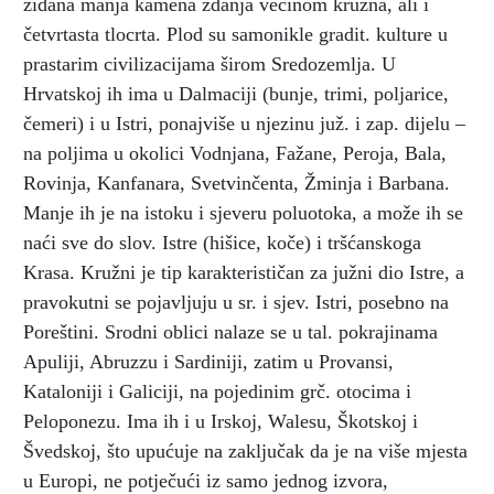
zidana manja kamena zdanja većinom kružna, ali i
četvrtasta tlocrta. Plod su samonikle gradit. kulture u
prastarim civilizacijama širom Sredozemlja. U
Hrvatskoj ih ima u Dalmaciji (bunje, trimi, poljarice,
čemeri) i u Istri, ponajviše u njezinu juž. i zap. dijelu –
na poljima u okolici Vodnjana, Fažane, Peroja, Bala,
Rovinja, Kanfanara, Svetvinčenta, Žminja i Barbana.
Manje ih je na istoku i sjeveru poluotoka, a može ih se
naći sve do slov. Istre (hišice, koče) i tršćanskoga
Krasa. Kružni je tip karakterističan za južni dio Istre, a
pravokutni se pojavljuju u sr. i sjev. Istri, posebno na
Poreštini. Srodni oblici nalaze se u tal. pokrajinama
Apuliji, Abruzzu i Sardiniji, zatim u Provansi,
Kataloniji i Galiciji, na pojedinim grč. otocima i
Peloponezu. Ima ih i u Irskoj, Walesu, Škotskoj i
Švedskoj, što upućuje na zaključak da je na više mjesta
u Europi, ne potječući iz samo jednog izvora,