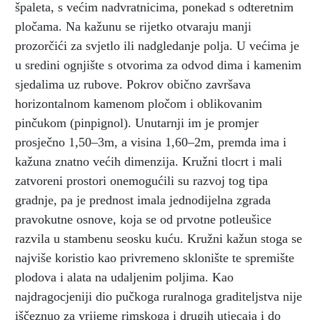
špaleta, s većim nadvratnicima, ponekad s odteretnim
pločama. Na kažunu se rijetko otvaraju manji
prozorčići za svjetlo ili nadgledanje polja. U većima je
u sredini ognjište s otvorima za odvod dima i kamenim
sjedalima uz rubove. Pokrov obično završava
horizontalnom kamenom pločom i oblikovanim
pinčukom (pinpignol). Unutarnji im je promjer
prosječno 1,50–3m, a visina 1,60–2m, premda ima i
kažuna znatno većih dimenzija. Kružni tlocrt i mali
zatvoreni prostori onemogućili su razvoj tog tipa
gradnje, pa je prednost imala jednodijelna zgrada
pravokutne osnove, koja se od prvotne potleušice
razvila u stambenu seosku kuću. Kružni kažun stoga se
najviše koristio kao privremeno sklonište te spremište
plodova i alata na udaljenim poljima. Kao
najdragocjeniji dio pučkoga ruralnoga graditeljstva nije
iščeznuo za vrijeme rimskoga i drugih utjecaja i do