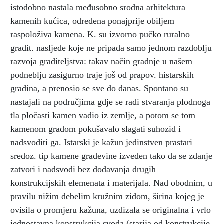
istodobno nastala međusobno srodna arhitektura
kamenih kućica, određena ponajprije obiljem
raspoloživa kamena. K. su izvorno pučko ruralno
gradit. nasljeđe koje ne pripada samo jednom razdoblju
razvoja graditeljstva: takav način gradnje u našem
podneblju zasigurno traje još od prapov. histarskih
gradina, a prenosio se sve do danas. Spontano su
nastajali na područjima gdje se radi stvaranja plodnoga
tla pločasti kamen vadio iz zemlje, a potom se tom
kamenom građom pokušavalo slagati suhozid i
nadsvoditi ga. Istarski je kažun jedinstven prastari
sredoz. tip kamene građevine izveden tako da se zdanje
zatvori i nadsvodi bez dodavanja drugih
konstrukcijskih elemenata i materijala. Nad obodnim, u
pravilu nižim debelim kružnim zidom, širina kojeg je
ovisila o promjeru kažuna, uzdizala se originalna i vrlo
jednostavna konstrukcija svoda (starija od konstrukcije