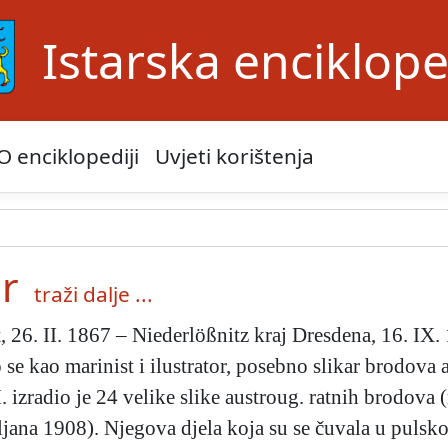
Istarska enciklope
O enciklopediji
Uvjeti korištenja
er
traži dalje ...
t, 26. II. 1867 – Niederlößnitz kraj Dresdena, 16. IX
se kao marinist i ilustrator, posebno slikar brodova a
. izradio je 24 velike slike austroug. ratnih brodova
ljana 1908). Njegova djela koja su se čuvala u pul