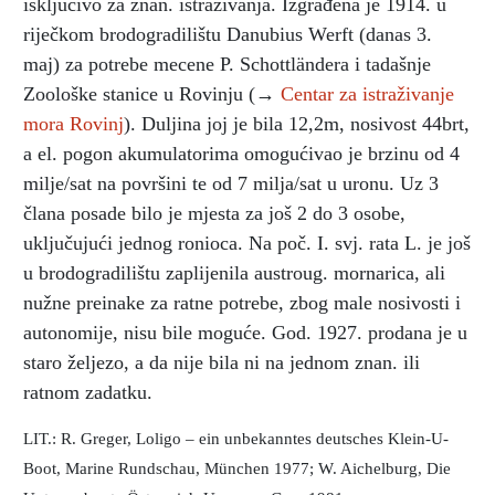
isključivo za znan. istraživanja. Izgrađena je 1914. u
riječkom brodogradilištu Danubius Werft (danas 3.
maj) za potrebe mecene P. Schottländera i tadašnje
Zoološke stanice u Rovinju (→
Centar za istraživanje
mora Rovinj
). Duljina joj je bila 12,2m, nosivost 44brt,
a el. pogon akumulatorima omogućivao je brzinu od 4
milje/sat na površini te od 7 milja/sat u uronu. Uz 3
člana posade bilo je mjesta za još 2 do 3 osobe,
uključujući jednog ronioca. Na poč. I. svj. rata L. je još
u brodogradilištu zaplijenila austroug. mornarica, ali
nužne preinake za ratne potrebe, zbog male nosivosti i
autonomije, nisu bile moguće. God. 1927. prodana je u
staro željezo, a da nije bila ni na jednom znan. ili
ratnom zadatku.
LIT.: R. Greger, Loligo – ein unbekanntes deutsches Klein-U-
Boot, Marine Rundschau, München 1977; W. Aichelburg, Die