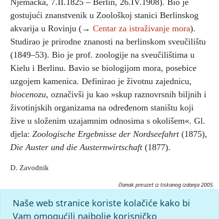
Njemačka, 7.II.1825 – Berlin, 26.IV.1908). Bio je
gostujući znanstvenik u Zoološkoj stanici Berlinskog
akvarija u Rovinju (→
Centar za istraživanje mora
).
Studirao je prirodne znanosti na berlinskom sveučilištu
(1849–53). Bio je prof. zoologije na sveučilištima u
Kielu i Berlinu. Bavio se biologijom mora, posebice
uzgojem kamenica. Definirao je životnu zajednicu,
biocenozu,
označivši ju kao »skup raznovrsnih biljnih i
životinjskih organizama na određenom staništu koji
žive u složenim uzajamnim odnosima s okolišem«. Gl.
djela:
Zoologische Ergebnisse der Nordseefahrt
(1875),
Die Auster und die Austernwirtschaft
(1877).
D. Zavodnik
članak preuzet iz tiskanog izdanja 2005.
Citiranje:
Naše web stranice koriste kolačiće kako bi
Möbius, Karl August.
Istarska enciklopedija (2005), mrežno
Vam omogućili najbolje korisničko