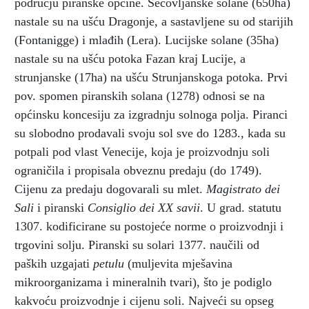
području piranske općine. Sečovljanske solane (650ha)
nastale su na ušću Dragonje, a sastavljene su od starijih
(Fontanigge) i mlađih (Lera). Lucijske solane (35ha)
nastale su na ušću potoka Fazan kraj Lucije, a
strunjanske (17ha) na ušću Strunjanskoga potoka. Prvi
pov. spomen piranskih solana (1278) odnosi se na
općinsku koncesiju za izgradnju solnoga polja. Piranci
su slobodno prodavali svoju sol sve do 1283., kada su
potpali pod vlast Venecije, koja je proizvodnju soli
ograničila i propisala obveznu predaju (do 1749).
Cijenu za predaju dogovarali su mlet.
Magistrato dei
Sali
i piranski
Consiglio dei XX savii
. U grad. statutu
1307. kodificirane su postojeće norme o proizvodnji i
trgovini solju. Piranski su solari 1377. naučili od
paških uzgajati
petulu
(muljevita mješavina
mikroorganizama i mineralnih tvari),
što je podiglo
kakvoću proizvodnje i cijenu soli. Najveći su opseg