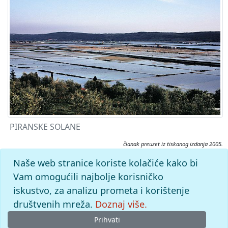
PIRANSKE SOLANE
članak preuzet iz tiskanog izdanja 2005.
Citiranje:
Naše web stranice koriste kolačiće kako bi
piranske solane.
Istarska enciklopedija (2005), mrežno izdanje.
Vam omogućili najbolje korisničko
Leksikografski zavod Miroslav Krleža, 2026. Pristupljeno
iskustvo, za analizu prometa i korištenje
7.8.2026. <https://istra.lzmk.hr/clanak/2094>.
društvenih mreža.
Doznaj više.
Prihvati
© 2026
Leksikografski zavod
Miroslav Krleža