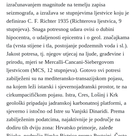
izračunavanjem magnitude na temelju zapisa
seizmografa, a izražava se stupnjevima ljestvice koju je
definirao C. F. Richter 1935 (Richterova ljestvica, 9
stupnjeva). Snaga potresnog udara ovisi o dubini
hipocentra, o udaljenosti epicentra i o geol. značajkama
tla (vrsta stijene i tla, postojanje podzemnih voda i sl.).
Jakost potresa, tj. njegov utjecaj na ljude, građevine i
prirodu, mjeri se Mercalli-Cancani-Siebergovom
ljestvicom (MCS, 12 stupnjeva). Gotovo svi potresi
zabilježeni su na mediteransko-transazijskom pojasu,
na kojem leži istarski i sjevernojadranski prostor, te na
cirkumpacifičkom pojasu. Istra, Cres, Lošinj i Krk
geološki pripadaju jadranskoj karbonatnoj platformi, a
sjeverno i istočno od Istre su Vanjski Dinaridi. Prema
zabilježenim podatcima, najaktivnije je područje na
dodiru tih dviju zona: Hrvatsko primorje, zaleđe
Rijeke, područje Ilirske Bistrice prema Postojni. Često