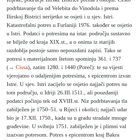
podrhtavanje tla od Velebita do Vinodola i prema
Ilirskoj Bistrici nerijetko se osjeti i u sjev. Istri.
Katastrofalni potres u Furlaniji 1976. također se osjetio
u Istri. Podatci o potresima na istar. području sustavno
se bilježe od kraja XIX.st., a o onima iz starijih
razdoblja postoje samo nepouzdani zapisi. Tako se
potresi s materijalnom štetom spominju 361. i 737
(→
Cissa
), zatim 1280. i 1440 (Poreč): te su vijesti
vjerojatno o udaljenijim potresima, s epicentrom izvan
Istre. U sjev. Istri zacijelo se osjetio najjači potres na
tom području, u Idriji 26.III.1511., ali pouzdaniji
podatci počinju tek od XVIII.st. Niz podrhtavanja tla
zabilježen je 1750–51. u Rijeci i okolici; najjači udar
bio je 17.XII. 1750., kada su u gradu stradale mnoge
građevine. U svibnju 1751. zabilježen je i plimni val
izazvan potresom. Potres s epicentrom kraj Bakra