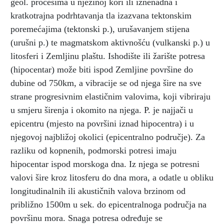
geol. procesima u njezinoj kori ili iznenadna i
kratkotrajna podrhtavanja tla izazvana tektonskim
poremećajima (tektonski p.), urušavanjem stijena
(urušni p.) te magmatskom aktivnošću (vulkanski p.) u
litosferi i Zemljinu plaštu. Ishodište ili žarište potresa
(hipocentar) može biti ispod Zemljine površine do
dubine od 750km, a vibracije se od njega šire na sve
strane progresivnim elastičnim valovima, koji vibriraju
u smjeru širenja i okomito na njega. P. je najjači u
epicentru (mjesto na površini iznad hipocentra) i u
njegovoj najbližoj okolici (epicentralno područje). Za
razliku od kopnenih, podmorski potresi imaju
hipocentar ispod morskoga dna. Iz njega se potresni
valovi šire kroz litosferu do dna mora, a odatle u obliku
longitudinalnih ili akustičnih valova brzinom od
približno 1500m u sek. do epicentralnoga područja na
površinu mora. Snaga potresa određuje se