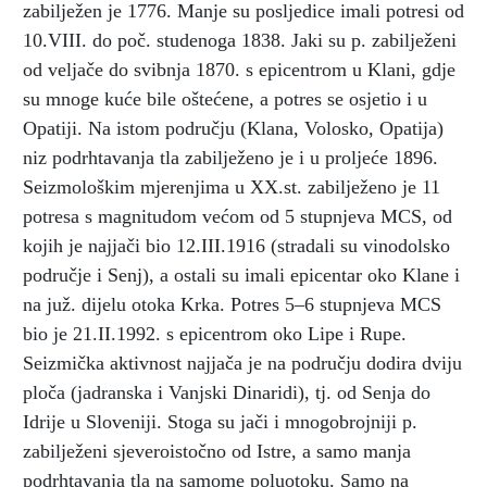
zabilježen je 1776. Manje su posljedice imali potresi od
10.VIII. do poč. studenoga 1838. Jaki su p. zabilježeni
od veljače do svibnja 1870. s epicentrom u Klani, gdje
su mnoge kuće bile oštećene, a potres se osjetio i u
Opatiji. Na istom području (Klana, Volosko, Opatija)
niz podrhtavanja tla zabilježeno je i u proljeće 1896.
Seizmološkim mjerenjima u XX.st. zabilježeno je 11
potresa s magnitudom većom od 5 stupnjeva MCS, od
kojih je najjači bio 12.III.1916 (stradali su vinodolsko
područje i Senj), a ostali su imali epicentar oko Klane i
na juž. dijelu otoka Krka. Potres 5–6 stupnjeva MCS
bio je 21.II.1992. s epicentrom oko Lipe i Rupe.
Seizmička aktivnost najjača je na području dodira dviju
ploča (jadranska i Vanjski Dinaridi), tj. od Senja do
Idrije u Sloveniji. Stoga su jači i mnogobrojniji p.
zabilježeni sjeveroistočno od Istre, a samo manja
podrhtavanja tla na samome poluotoku. Samo na