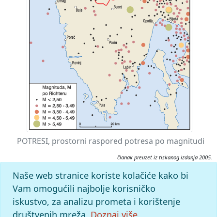
POTRESI, prostorni raspored potresa po magnitudi
članak preuzet iz tiskanog izdanja 2005.
Citiranje:
Naše web stranice koriste kolačiće kako bi
potresi.
Istarska enciklopedija (2005), mrežno izdanje.
Vam omogućili najbolje korisničko
Leksikografski zavod Miroslav Krleža, 2026. Pristupljeno
iskustvo, za analizu prometa i korištenje
6.8.2026. <https://istra.lzmk.hr/clanak/2178>.
društvenih mreža.
Doznaj više.