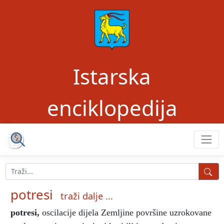
Istarska
enciklopedija
potresi
traži dalje ...
potresi
,
oscilacije dijela Zemljine površine uzrokovane