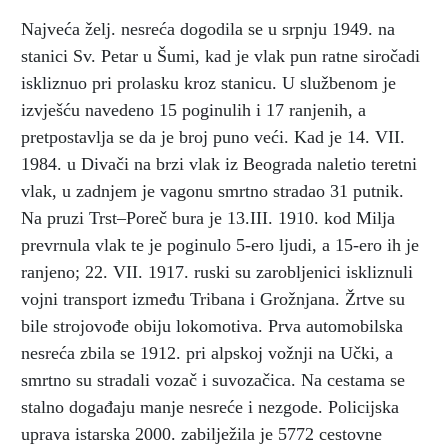
Najveća želj. nesreća dogodila se u srpnju 1949. na
stanici Sv. Petar u Šumi, kad je vlak pun ratne siročadi
iskliznuo pri prolasku kroz stanicu. U službenom je
izvješću navedeno 15 poginulih i 17 ranjenih, a
pretpostavlja se da je broj puno veći. Kad je 14. VII.
1984. u Divači na brzi vlak iz Beograda naletio teretni
vlak, u zadnjem je vagonu smrtno stradao 31 putnik.
Na pruzi Trst–Poreč bura je 13.III. 1910. kod Milja
prevrnula vlak te je poginulo 5-ero ljudi, a 15-ero ih je
ranjeno; 22. VII. 1917. ruski su zarobljenici iskliznuli
vojni transport između Tribana i Grožnjana. Žrtve su
bile strojovođe obiju lokomotiva. Prva automobilska
nesreća zbila se 1912. pri alpskoj vožnji na Učki, a
smrtno su stradali vozač i suvozačica. Na cestama se
stalno događaju manje nesreće i nezgode. Policijska
uprava istarska 2000. zabilježila je 5772 cestovne