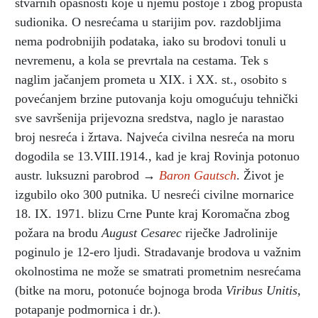
stvarnih opasnosti koje u njemu postoje i zbog propusta
sudionika. O nesrećama u starijim pov. razdobljima
nema podrobnijih podataka, iako su brodovi tonuli u
nevremenu, a kola se prevrtala na cestama. Tek s
naglim jačanjem prometa u XIX. i XX. st., osobito s
povećanjem brzine putovanja koju omogućuju tehnički
sve savršenija prijevozna sredstva, naglo je narastao
broj nesreća i žrtava. Najveća civilna nesreća na moru
dogodila se 13.VIII.1914., kad je kraj Rovinja potonuo
austr. luksuzni parobrod →
Baron Gautsch
. Život je
izgubilo oko 300 putnika. U nesreći civilne mornarice
18. IX. 1971. blizu Crne Punte kraj Koromačna zbog
požara na brodu
August Cesarec
riječke Jadrolinije
poginulo je 12-ero ljudi. Stradavanje brodova u važnim
okolnostima ne može se smatrati prometnim nesrećama
(bitke na moru, potonuće bojnoga broda
Viribus Unitis,
potapanje podmornica i dr.).