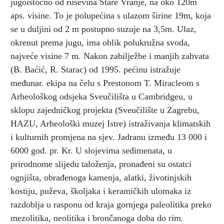
jugoistočno od ruševina Stare Vranje, na oko 120m
aps. visine. To je polupećina s ulazom širine 19m, koja
se u duljini od 2 m postupno suzuje na 3,5m. Ulaz,
okrenut prema jugu, ima oblik polukružna svoda,
najveće visine 7 m. Nakon zabilježbe i manjih zahvata
(B. Baćić, R. Starac) od 1995. pećinu istražuje
međunar. ekipa na čelu s Prestonom T. Miracleom s
Arheološkog odsjeka Sveučilišta u Cambridgeu, u
sklopu zajedničkog projekta (Sveučilište u Zagrebu,
HAZU, Arheološki muzej Istre) istraživanja klimatskih
i kulturnih promjena na sjev. Jadranu između 13 000 i
6000 god. pr. Kr. U slojevima sedimenata, u
prirodnome slijedu taloženja, pronađeni su ostatci
ognjišta, obrađenoga kamenja, alatki, životinjskih
kostiju, puževa, školjaka i keramičkih ulomaka iz
razdoblja u rasponu od kraja gornjega paleolitika preko
mezolitika, neolitika i brončanoga doba do rim.