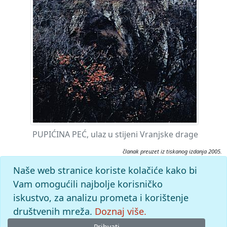
PUPIĆINA PEĆ, ulaz u stijeni Vranjske drage
članak preuzet iz tiskanog izdanja 2005.
Citiranje:
Naše web stranice koriste kolačiće kako bi
Pupićina peć.
Istarska enciklopedija (2005), mrežno izdanje.
Vam omogućili najbolje korisničko
Leksikografski zavod Miroslav Krleža, 2026. Pristupljeno
iskustvo, za analizu prometa i korištenje
7.8.2026. <https://istra.lzmk.hr/clanak/2277>.
društvenih mreža.
Doznaj više.
Prihvati