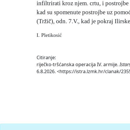
infiltrirati kroz njem. crtu, i postroj
kad su spomenute postrojbe uz pomoć I
(Tržič), odn. 7.V., kad je pokraj Ilirsk
I. Pletikosić
Citiranje:
riječko-tršćanska operacija IV. armije.
Istar
6.8.2026. <https://istra.lzmk.hr/clanak/235