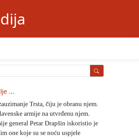
dija
je ...
auzimanje Trsta, čiju je obranu njem.
slavenske armije na utvrđenu njem.
ije general Petar Drapšin iskoristio je
tim one koje su se noću uspjele