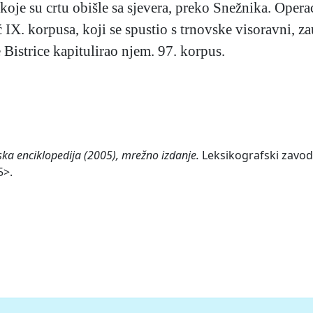
be koje su crtu obišle sa sjevera, preko Snežnika. Oper
X. korpusa, koji se spustio s trnovske visoravni, za
e Bistrice kapitulirao njem. 97. korpus.
ska enciklopedija (2005), mrežno izdanje.
Leksikografski zavod 
5>.