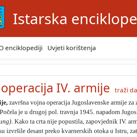
Istarska enciklope
O enciklopediji
Uvjeti korištenja
 operacija IV. armije
traži dal
ije
,
završna vojna operacija Jugoslavenske armije za z
i. Počela je u drugoj pol. travnja 1945. napadom Jugo
lung)
. Kako ta crta nije popustila, zapovjednik IV. arm
u izvršile desant preko kvarnerskih otoka u Istru, za