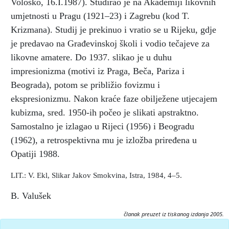
Volosko, 16.I.1987). Studirao je na Akademiji likovnih
umjetnosti u Pragu (1921–23) i Zagrebu (kod T.
Krizmana). Studij je prekinuo i vratio se u Rijeku, gdje
je predavao na Građevinskoj školi i vodio tečajeve za
likovne amatere. Do 1937. slikao je u duhu
impresionizma (motivi iz Praga, Beča, Pariza i
Beograda), potom se približio fovizmu i
ekspresionizmu. Nakon kraće faze obilježene utjecajem
kubizma, sred. 1950-ih počeo je slikati apstraktno.
Samostalno je izlagao u Rijeci (1956) i Beogradu
(1962), a retrospektivna mu je izložba priređena u
Opatiji 1988.
LIT.: V. Ekl, Slikar Jakov Smokvina, Istra, 1984, 4–5.
B. Valušek
članak preuzet iz tiskanog izdanja 2005.