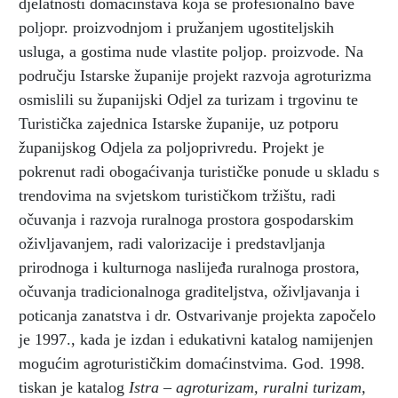
djelatnosti domaćinstava koja se profesionalno bave
poljopr. proizvodnjom i pružanjem ugostiteljskih
usluga, a gostima nude vlastite poljop. proizvode. Na
području Istarske županije projekt razvoja agroturizma
osmislili su županijski Odjel za turizam i trgovinu te
Turistička zajednica Istarske županije, uz potporu
županijskog Odjela za poljoprivredu. Projekt je
pokrenut radi obogaćivanja turističke ponude u skladu s
trendovima na svjetskom turističkom tržištu, radi
očuvanja i razvoja ruralnoga prostora gospodarskim
oživljavanjem, radi valorizacije i predstavljanja
prirodnoga i kulturnoga naslijeđa ruralnoga prostora,
očuvanja tradicionalnoga graditeljstva, oživljavanja i
poticanja zanatstva i dr. Ostvarivanje projekta započelo
je 1997., kada je izdan i edukativni katalog namijenjen
mogućim agroturističkim domaćinstvima. God. 1998.
tiskan je katalog
Istra – agroturizam, ruralni turizam,