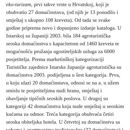
eko-turizam,
prvi takve vrste u Hrvatskoj, koji je
obuhvatio 27 domaćinstava, (od njih je 13 ponudilo i
smještaj s ukupno 108 kreveta). Od tada se svake
godine priprema novo i dopunjeno izdanje kataloga. U
Istarskoj su županiji 2003. bila 184 agroturistička
seoska domaćinstva s kapacitetom od 1460 kreveta te
mogućnošću pružanja ugostiteljskih usluga za 6000
posjetitelja. Prema marketinškoj kategorizaciji
Turističke zajednice Istarske županije agroturistička su
domaćinstva 2003. podijeljena u šest kategorija. Prva,
u koju ulazi 20 domaćinstava, odnosi se na a. u užem
smislu te posjetiteljima nudi hranu, smještaj i
obavljanje tipičnih seoskih poslova. U drugoj su
kategoriji 42 domaćinstva koja nude smještaj u seoskim
kućama za odmor. Treća kategorija obuhvaća četiri
seoska obiteljska hotela. U četvrtoj su domaćinstva sa
sobama i apartmanima tradicionalne (32 domaćinstva) i