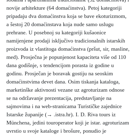
novije arhitekture (64 domaćinstva). Petoj kategoriji
pripadaju dva domaćinstva koja se bave ekoturizmom,
a šestoj 20 domaćinstava koja nude samo uslugu
prehrane. U posebnoj su kategoriji kušaonice
namijenjene prodaji isključivo tradicionalnih istarskih
proizvoda iz vlastitoga domaćinstva (pršut, sir, masline,
med). Prosječna je popunjenost kapaciteta više od 110
dana godišnje, s tendencijom porasta iz godine u
godinu. Prosječan je boravak gostiju na seoskim
domaćinstvima devet dana. Osim tiskanja kataloga,
marketinške aktivnosti vezane uz agroturizam odnose
se na održavanje prezentacija, predstavljanje na
sajmovima i na web-stranicama Turističke zajednice
Istarske županije (→ .istra.hr). I. D. Riva tours iz
Münchena, jedini touroperator koji je istar. agroturizam
uvrstio u svoje kataloge i brošure, ponudio je