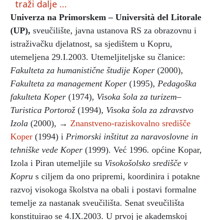
traži dalje ...
Univerza na Primorskem – Università del Litorale
(UP)
,
sveučilište, javna ustanova RS za obrazovnu i
istraživačku djelatnost, sa sjedištem u Kopru,
utemeljena 29.I.2003. Utemeljiteljske su članice:
Fakulteta za humanistične študije Koper
(2000),
Fakulteta za management Koper
(1995),
Pedagoška
fakulteta Koper
(1974),
Visoka šola za turizem–
Turistica Portorož
(1994),
Visoka šola za zdravstvo
Izola
(2000), →
Znanstveno-raziskovalno središče
Koper
(1994) i
Primorski inštitut za naravoslovne in
tehniške vede Koper
(1999). Već 1996. općine Kopar,
Izola i Piran utemeljile su
Visokošolsko središče v
Kopru
s ciljem da ono pripremi, koordinira i potakne
razvoj visokoga školstva na obali i postavi formalne
temelje za nastanak sveučilišta. Senat sveučilišta
konstituirao se 4.IX.2003. U prvoj je akademskoj