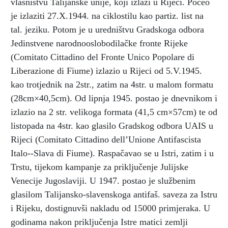
vlasništvu Talijanske unije, koji izlazi u Rijeci. Počeo
je izlaziti 27.X.1944. na ciklostilu kao partiz. list na
tal. jeziku. Potom je u uredništvu Gradskoga odbora
Jedinstvene narodnooslobodilačke fronte Rijeke
(Comitato Cittadino del Fronte Unico Popolare di
Liberazione di Fiume) izlazio u Rijeci od 5.V.1945.
kao trotjednik na 2str., zatim na 4str. u malom formatu
(28cm×40,5cm). Od lipnja 1945. postao je dnevnikom i
izlazio na 2 str. velikoga formata (41,5 cm×57cm) te od
listopada na 4str. kao glasilo Gradskog odbora UAIS u
Rijeci (Comitato Cittadino dell’Unione Antifascista
Italo--Slava di Fiume). Raspačavao se u Istri, zatim i u
Trstu, tijekom kampanje za priključenje Julijske
Venecije Jugoslaviji. U 1947. postao je službenim
glasilom Talijansko-slavenskoga antifaš. saveza za Istru
i Rijeku, dostignuvši nakladu od 15000 primjeraka. U
godinama nakon priključenja Istre matici zemlji