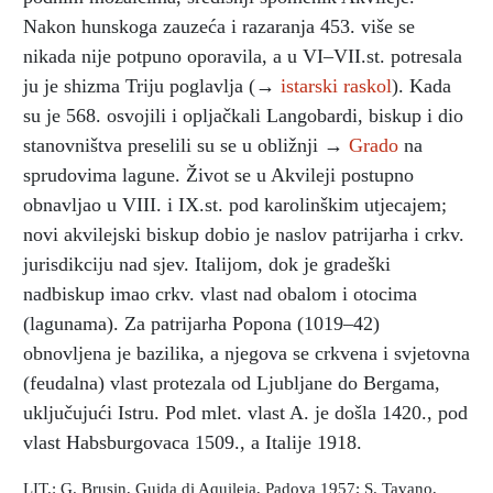
Nakon hunskoga zauzeća i razaranja 453. više se
nikada nije potpuno oporavila, a u VI–VII.st. potresala
ju je shizma Triju poglavlja (→
istarski raskol
). Kada
su je 568. osvojili i opljačkali Langobardi, biskup i dio
stanovništva preselili su se u obližnji →
Grado
na
sprudovima lagune. Život se u Akvileji postupno
obnavljao u VIII. i IX.st. pod karolinškim utjecajem;
novi akvilejski biskup dobio je naslov patrijarha i crkv.
jurisdikciju nad sjev. Italijom, dok je gradeški
nadbiskup imao crkv. vlast nad obalom i otocima
(lagunama). Za patrijarha Popona (1019–42)
obnovljena je bazilika, a njegova se crkvena i svjetovna
(feudalna) vlast protezala od Ljubljane do Bergama,
uključujući Istru. Pod mlet. vlast A. je došla 1420., pod
vlast Habsburgovaca 1509., a Italije 1918.
LIT.: G. Brusin, Guida di Aquileia, Padova 1957; S. Tavano,