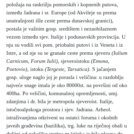
položaja na raskrižju pomorskih i kopnenih putova,
između Jadrana i sr. Europe (od Akvileje su prema
unutrašnjosti išle ceste prema dunavskoj granici),
postala je važnim gosp. središtem i nezaobilaznom
vezom između sjev. Italije i podunavskih provincija. U
nju su vodili svi pom. priobalni putovi i iz Veneta i iz
Istre, a od nje su se granale ceste prema sjeveru
(Iulium
Carnicum, Forum Iulii),
sjeveroistoku
(Emona,
Poetovio),
istoku
(Tergeste, Tarsatica)
. S jačanjem
gosp. uloge naglo joj je porasla i veličina: u razdoblju
najveće snage imala je oko 80000st. na površini od oko
400ha. Po veličini, komunalnoj opremljenosti, umj.
zdanjima i dr. bila je metropola sjeveroist. Italije,
istočnoalpskoga prostora i sjev. Jadrana. Arheol.
istraživanjima otkriveni su ostatci foruma i okolnih
javnih građevina (bazilika), trg. luke na riječnoj obali u
duljini od nekoliko stotina m (rijeka je bila plovna do