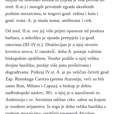
sred. II.st.) i mnogih privatnih zgrada ukrašenih
podnim mozaicima, te tragovi grad. zidina i kula i
grad. vrata. A. je imala teatar, amfiteatar i cirk.
Od sred. II.st. sve joj više prijeti opasnost od prodora
barbara, a nekoliko je opsada pretrpjela i u građ.
ratovima (III–IV.st.). Dioklecijan je u njoj otvorio
kovnicu novca. U ranokršć. doba A. postaje važnim
biskupskim sjedištem; Teodor podiže u njoj veliku
dvojnu baziliku, poslije više puta proširivanu i
dograđivanu. Potkraj IV.st. A. je po veličini četvrti grad
Zap. Rimskoga Carstva (prema Auzoniju, veći su bili
samo Rim, Milano i Capua), a biskup je dobio
nadbiskupski naslov; 381. u njoj je u nazočnosti sv.
Ambrozija i sv. Jeronima održan crkv. sabor na kojem
je osuđeno arijanstvo. Iz toga je doba velika bazilika s
podnim mozaicima, središnji spomenik Akvileje.