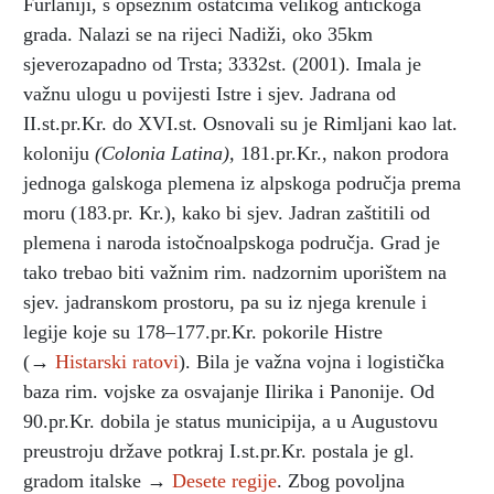
Furlaniji, s opsežnim ostatcima velikog antičkoga
grada. Nalazi se na rijeci Nadiži, oko 35km
sjeverozapadno od Trsta; 3332st. (2001). Imala je
važnu ulogu u povijesti Istre i sjev. Jadrana od
II.st.pr.Kr. do XVI.st. Osnovali su je Rimljani kao lat.
koloniju
(Colonia Latina),
181.pr.Kr., nakon prodora
jednoga galskoga plemena iz alpskoga područja prema
moru (183.pr. Kr.), kako bi sjev. Jadran zaštitili od
plemena i naroda istočnoalpskoga područja. Grad je
tako trebao biti važnim rim. nadzornim uporištem na
sjev. jadranskom prostoru, pa su iz njega krenule i
legije koje su 178–177.pr.Kr. pokorile Histre
(→
Histarski ratovi
). Bila je važna vojna i logistička
baza rim. vojske za osvajanje Ilirika i Panonije. Od
90.pr.Kr. dobila je status municipija, a u Augustovu
preustroju države potkraj I.st.pr.Kr. postala je gl.
gradom italske →
Desete regije
. Zbog povoljna