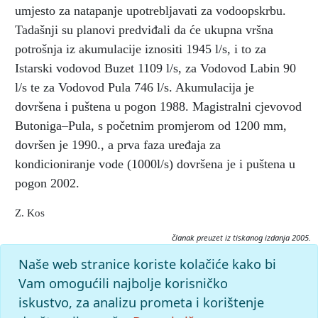
umjesto za natapanje upotrebljavati za vodoopskrbu.
Tadašnji su planovi predviđali da će ukupna vršna
potrošnja iz akumulacije iznositi 1945 l/s, i to za
Istarski vodovod Buzet 1109 l/s, za Vodovod Labin 90
l/s te za Vodovod Pula 746 l/s. Akumulacija je
dovršena i puštena u pogon 1988. Magistralni cjevovod
Butoniga–Pula, s početnim promjerom od 1200 mm,
dovršen je 1990., a prva faza uređaja za
kondicioniranje vode (1000l/s) dovršena je i puštena u
pogon 2002.
Z. Kos
članak preuzet iz tiskanog izdanja 2005.
Citiranje:
Naše web stranice koriste kolačiće kako bi
Butoniga, vodoopskrbni sustav.
Istarska enciklopedija (2005),
Vam omogućili najbolje korisničko
mrežno izdanje.
Leksikografski zavod Miroslav Krleža, 2026.
iskustvo, za analizu prometa i korištenje
Pristupljeno 7.8.2026. <https://istra.lzmk.hr/clanak/443>.