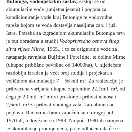
Butoniga, vodoopskrbni sustav
,
sastoji se od
akumulacije vode (umjetna jezera) i pogona za
kondicioniranje vode kraj Butonige te vodovodne
mreže kojom se voda dostavlja naseljima zap. i juž.
Istre. Potreba za izgradnjom akumulacije Butoniga prvi
je put obrađena u studiji
Vodoprivredna osnova šireg
sliva rijeke Mirne,
1965., i to za osiguranje vode za
natapanje ravnjaka Bujštine i Poreštine, te doline Mirne
(ukupne približne površine od 14000ha). U sljedećem
razdoblju izrađen je veći broj studija i projekata s
veličinom akumulacije 7 – 56 mil m³. Za realizaciju je
prihvaćena varijanta ukupne zapremine 22,1mil. m³, od
čega je 2,0mil. m³ mrtvi prostor za prihvat nanosa i
2,6mil. m³ za prihvat vodnoga vala, kao obrana od
poplava. Radovi na brani započeli su u drugoj pol.
1970-ih, a dovršeni su 1988. Na poč. 1980-ih namjena
je akumulacije promijenjena, pa je odlučeno da će se