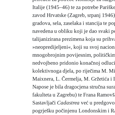
Italije (1945–46) te za potrebe Parišk
zavod Hrvatske (Zagreb, srpanj 1946
gradova, sela, zaselaka i stancija te
navedena u obliku koji je dao svaki po
talijanizirana prezimena koja su prihv
»neopredijeljeni«, koji su svoj nacion
mnogobrojnim povijesnim, političkim i
nedvojbeno pridonio konačnoj odluci p
kolektivnoga djela, po riječima M. Mi
Maixnera, L. Čermelja, M. Gržetića i I
Napose je bila dragocjena stručna sur
fakulteta u Zagrebu) te Frana Ramovša 
Sastavljači
Cadastrea
već u predgovoru
pogrješku počinjenu Londonskim i Rapa