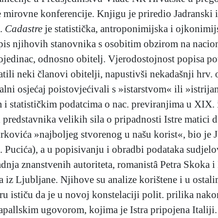
e mirovne konferencije. Knjigu je priredio Jadranski 
).
Cadastre
je statistička, antroponimijska i ojkonimi
 popis njihovih stanovnika s osobitim obzirom na naci
jedinac, odnosno obitelj. Vjerodostojnost popisa potv
atili neki članovi obitelji, napustivši nekadašnji hrv.
alni osjećaj poistovjećivali s »istarstvom« ili »istri
 statističkim podatcima o nac. previranjima u XIX. 
redstavnika velikih sila o pripadnosti Istre matici
rkovića »najboljeg stvorenog u našu korist«, bio je 
. Pucića), a u popisivanju i obradbi podataka sudjelova
adnja znanstvenih autoriteta, romanistâ Petra Skoka 
iz Ljubljane. Njihove su analize korištene i u ostali
 ističu da je u novoj konstelaciji polit. prilika nakon 
llskim ugovorom, kojima je Istra pripojena Italiji. 