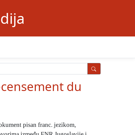
dija
 Recensement du
kument pisan franc. jezikom,
govorima između FNR Jugoslavije i