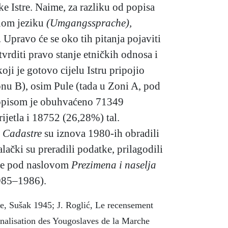
ke Istre. Naime, za razliku od popisa
bnom jeziku
(Umgangssprache),
. Upravo će se oko tih pitanja pojaviti
vrditi pravo stanje etničkih odnosa i
oji je gotovo cijelu Istru pripojio
onu B), osim Pule (tada u Zoni A, pod
 Popisom je obuhvaćeno 71349
jetla i 18752 (26,28%) tal.
.
Cadastre
su
iznova 1980-ih obradili
alački su preradili podatke, prilagodili
e je pod naslovom
Prezimena i naselja
1985–1986).
ue, Sušak 1945; J. Roglić, Le recensement
nalisation des Yougoslaves de la Marche