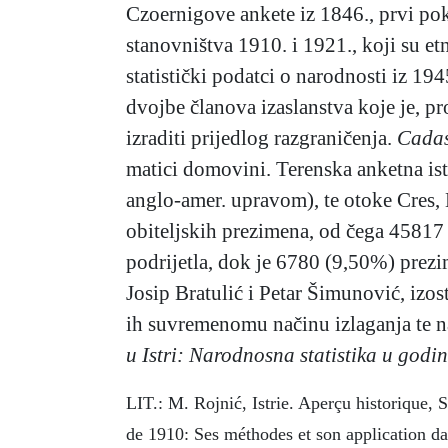
Czoernigove ankete iz 1846., prvi poku
stanovništva 1910. i 1921., koji su et
statistički podatci o narodnosti iz 19
dvojbe članova izaslanstva koje je, p
izraditi prijedlog razgraničenja.
Cadas
matici domovini. Terenska anketna ist
anglo-amer. upravom), te otoke Cres,
obiteljskih prezimena, od čega 45817
podrijetla, dok je 6780 (9,50%) pre
Josip Bratulić i Petar Šimunović, izost
ih suvremenomu načinu izlaganja te na
u Istri: Narodnosna statistika u godi
LIT.: M. Rojnić, Istrie. Aperçu historique,
de 1910: Ses méthodes et son application d