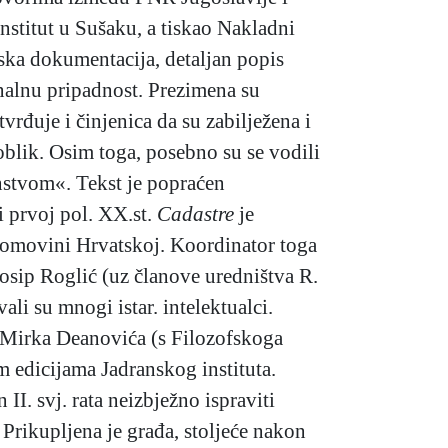
institut u Sušaku, a tiskao Nakladni
jska dokumentacija, detaljan popis
onalnu pripadnost. Prezimena su
rđuje i činjenica da su zabilježena i
 oblik. Osim toga, posebno su se vodili
janstvom«. Tekst je popraćen
i prvoj pol. XX.st.
Cadastre
je
 domovini Hrvatskoj. Koordinator toga
Josip Roglić (uz članove uredništva R.
li su mnogi istar. intelektualci.
i Mirka Deanovića (s Filozofskoga
m edicijama Jadranskog instituta.
II. svj. rata neizbježno ispraviti
Prikupljena je građa, stoljeće nakon