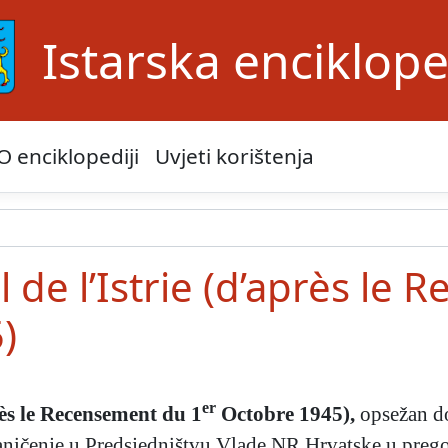
Istarska enciklope
O enciklopediji
Uvjeti korištenja
 de l’Istrie (d’après le
)
er
rès le Recensement du 1
Octobre 1945),
opsežan do
raničenje u Predsjedništvu Vlade NR Hrvatske u pre