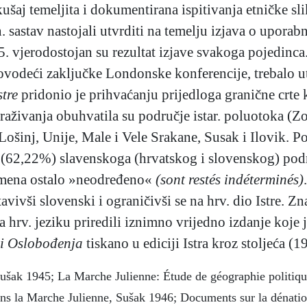
šaj temeljita i dokumentirana ispitivanja etničke sli
n. sastav nastojali utvrditi na temelju izjava o upora
45. vjerodostojan su rezultat izjave svakoga pojedinca
rovodeći zaključke Londonske konferencije, trebalo ut
tre
pridonio je prihvaćanju prijedloga granične crte k
raživanja obuhvatila su područje istar. poluotoka (Z
 Lošinj, Unije, Male i Vele Srakane, Susak i Ilovik.
 (62,22%) slavenskoga (hrvatskog i slovenskog) podri
zimena ostalo »neodređeno«
(sont restés indéterminés)
avivši slovenski i ograničivši se na hrv. dio Istre. Zn
 hrv. jeziku priredili iznimno vrijedno izdanje koj
ni Oslobođenja
tiskano u ediciji Istra kroz stoljeća (
 Sušak 1945; La Marche Julienne: Étude de géographie politiq
ans la Marche Julienne, Sušak 1946; Documents sur la dénatio