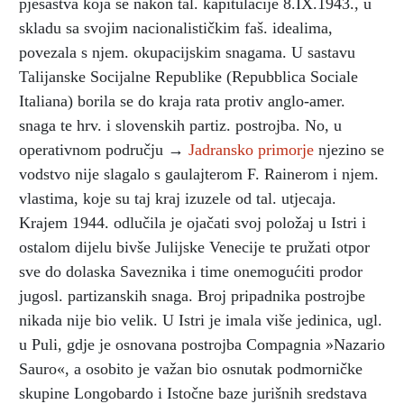
pješaštva koja se nakon tal. kapitulacije 8.IX.1943., u
skladu sa svojim nacionalističkim faš. idealima,
povezala s njem. okupacijskim snagama. U sastavu
Talijanske Socijalne Republike (Repubblica Sociale
Italiana) borila se do kraja rata protiv anglo-amer.
snaga te hrv. i slovenskih partiz. postrojba. No, u
operativnom području →
Jadransko primorje
njezino se
vodstvo nije slagalo s gaulajterom F. Rainerom i njem.
vlastima, koje su taj kraj izuzele od tal. utjecaja.
Krajem 1944. odlučila je ojačati svoj položaj u Istri i
ostalom dijelu bivše Julijske Venecije te pružati otpor
sve do dolaska Saveznika i time onemogućiti prodor
jugosl. partizanskih snaga. Broj pripadnika postrojbe
nikada nije bio velik. U Istri je imala više jedinica, ugl.
u Puli, gdje je osnovana postrojba Compagnia »Nazario
Sauro«, a osobito je važan bio osnutak podmorničke
skupine Longobardo i Istočne baze jurišnih sredstava