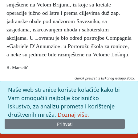
smještene na Velom Brijunu, iz koje su kretale
operacije južno od Istre i prema ciljevima duž zap.
jadranske obale pod nadzorom Saveznika, sa
zasjedama, iskrcavanjem uhoda i saboterskim
akcijama. U Lovranu je bio odred postrojbe Compagnia
»Gabriele D’Annunzio«, u Portorožu škola za ronioce,
a neke su jedinice bile razmještene na Velome Lošinju.
R. Marsetič
članak preuzet iz tiskanog izdanja 2005.
Citiranje:
Naše web stranice koriste kolačiće kako bi
Decima Mas.
Istarska enciklopedija (2005), mrežno izdanje.
Vam omogućili najbolje korisničko
Leksikografski zavod Miroslav Krleža, 2026. Pristupljeno
iskustvo, za analizu prometa i korištenje
7.8.2026. <https://istra.lzmk.hr/clanak/668>.
društvenih mreža.
Doznaj više.
Prihvati
© 2026
Leksikografski zavod
Miroslav Krleža