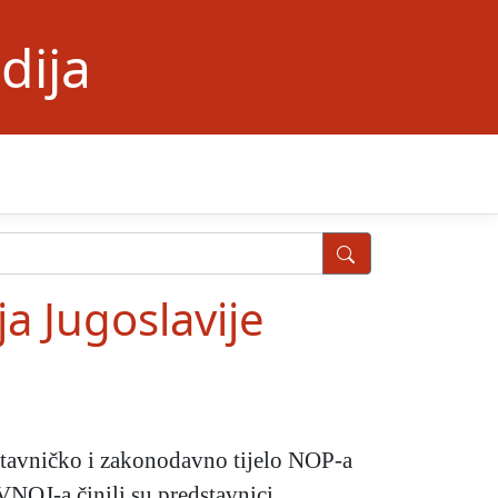
dija
a Jugoslavije
stavničko i zakonodavno tijelo NOP-a
NOJ-a činili su predstavnici