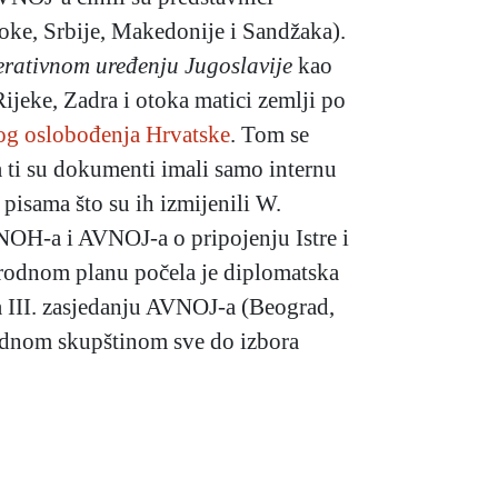
Boke, Srbije, Makedonije i Sandžaka).
erativnom uređenju
Jugoslavije
kao
ijeke, Zadra i otoka matici zemlji po
nog oslobođenja Hrvatske
. Tom se
a ti su dokumenti imali samo internu
pisama što su ih izmijenili W.
VNOH-a i AVNOJ-a o pripojenju Istre i
arodnom planu počela je diplomatska
Na III. zasjedanju AVNOJ-a (Beograd,
odnom skupštinom sve do izbora