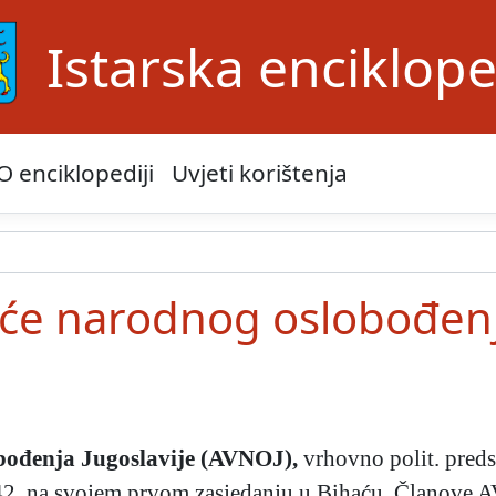
Istarska enciklope
O enciklopediji
Uvjeti korištenja
jeće narodnog oslobođenj
obođenja Jugoslavije (AVNOJ)
,
vrhovno polit. pred
2. na svojem prvom zasjedanju u Bihaću. Članove AV