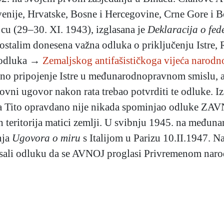
ovenije, Hrvatske, Bosne i Hercegovine, Crne Gore i 
u (29–30. XI. 1943), izglasana je
Deklaracija o fed
stalim donesena važna odluka o priključenju Istre, R
a odluka →
Zemaljskog antifašističkoga vijeća narod
arno pripojenje Istre u međunarodnopravnom smislu, 
vni ugovor nakon rata trebao potvrditi te odluke. Iz 
e da Tito opravdano nije nikada spominjao odluke ZA
 teritorija matici zemlji. U svibnju 1945. na međun
nja
Ugovora o miru
s Italijom u Parizu 10.II.1947. 
lasali odluku da se AVNOJ proglasi Privremenom nar