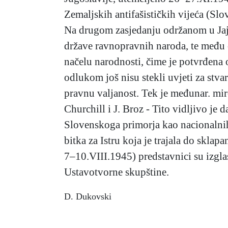
Zemaljskih antifašističkih vijeća (Sl
Na drugom zasjedanju održanom u Jajc
države ravnopravnih naroda, te među o
načelu narodnosti, čime je potvrđen
odlukom još nisu stekli uvjeti za stv
pravnu valjanost. Tek je međunar. miro
Churchill i J. Broz - Tito vidljivo j
Slovenskoga primorja kao nacionalnih
bitka za Istru koja je trajala do sklapa
7–10.VIII.1945) predstavnici su izg
Ustavotvorne skupštine.
D. Dukovski