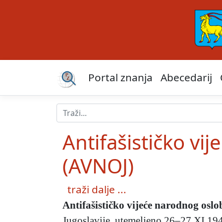
Portal znanja
Abecedarij
Antifašističko vi
(AVNOJ)
traži dalje ...
Antifašističko vijeće narodnog osl
Jugoslavije, utemeljeno 26–27.XI.194