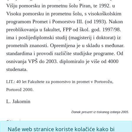
Višju pomorsku in prometnu šolu Piran, te 1992. u
Visoku pomorsku in prometnu šolu, s visokoškolskim
programom Promet i Pomorstvo III. (od 1993). Nakon
preoblikovanja u fakultet, FPP od škol. god. 1997/98.
ima i poslijediplomski studij (magisterij i doktorat) iz
prometnih znanosti. Opremljena je u skladu s međunar.
standardima i provodi različite studijske programe. Od
osnivanja VPŠ do 2003. diplomiralo je više od 4000
studenata.
LIT.: 40 let Fakultete za pomorstvo in promet v Portorožu,
Portorož 2000.
L. Jakomin
članak preuzet iz tiskanog izdanja 2005.
Citiranje:
Fakulteta za pomorstvo in promet (FPP).
Istarska enciklopedija
Naše web stranice koriste kolačiće kako bi