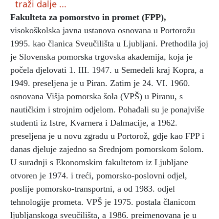
traži dalje ...
Fakulteta za pomorstvo in promet (FPP)
,
visokoškolska javna ustanova osnovana u Portorožu
1995. kao članica Sveučilišta u Ljubljani. Prethodila joj
je Slovenska pomorska
trgovska akademija, koja je
počela djelovati 1. III. 1947. u Semedeli kraj Kopra, a
1949. preseljena je u Piran. Zatim je 24. VI. 1960.
osnovana Višja pomorska šola (VPŠ) u Piranu, s
nautičkim i strojnim odjelom. Pohađali su je ponajviše
studenti iz Istre, Kvarnera i Dalmacije, a 1962.
preseljena je u novu zgradu u Portorož, gdje kao FPP i
danas djeluje zajedno sa Srednjom pomorskom šolom.
U suradnji s Ekonomskim fakultetom iz Ljubljane
otvoren je 1974. i treći, pomorsko-poslovni odjel,
poslije pomorsko-transportni, a od 1983. odjel
tehnologije prometa. VPŠ je 1975. postala članicom
ljubljanskoga sveučilišta, a 1986. preimenovana je u