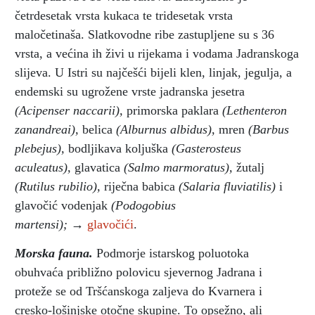
četrdesetak vrsta kukaca te tridesetak vrsta
maločetinaša. Slatkovodne ribe zastupljene su s 36
vrsta, a većina ih živi u rijekama i vodama Jadranskoga
slijeva. U Istri su najčešći bijeli klen, linjak, jegulja, a
endemski su ugrožene vrste jadranska jesetra
(Acipenser naccarii),
primorska paklara
(Lethenteron
zanandreai),
belica
(Alburnus albidus),
mren
(Barbus
plebejus),
bodljikava koljuška
(Gasterosteus
aculeatus),
glavatica
(Salmo marmoratus),
žutalj
(Rutilus rubilio),
riječna babica
(Salaria fluviatilis)
i
glavočić vodenjak
(Podogobius
martensi);
→
glavočići
.
Morska fauna.
Podmorje istarskog poluotoka
obuhvaća približno polovicu sjevernog Jadrana i
proteže se od Tršćanskoga zaljeva do Kvarnera i
cresko-lošinjske otočne skupine. To opsežno, ali