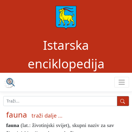
Istarska
enciklopedija
fauna
traži dalje ...
fauna
(lat.: životinjski svijet), skupni naziv za sav