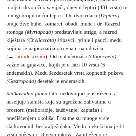
moljci, drvotočci, savijači, dnevni leptiri (431 vrsta) te
mnogobrojni noćni leptiri. Od dvokrilaca
(Diptera)
ondje žive buhe, komarci, obadi, muhe i dr. Razred
stonoga
(Myriapoda)
predstavljaju strige, a razred
klještara
(Chelicerata)
štipavci, grinje i pauci, među
kojima je najpoznatija otrovna crna udovica
(→
latrodektizam
). Od maločetinaša
(Oligocheta)
važne su gujavice, kojih je u Istri 10 vrsta (6
endemskih). Među šezdesetak vrsta kopnenih puževa
(Gastropoda)
desetak je endemskih.
Slatkovodna fauna
Istre nedovoljno je istražena, a
naseljuje staništa koja su ugrožena zahvatima u
prostoru (melioracije, isušivanje, kaptaža) i
onečišćenjem okoliša. Prisutne su mnoge vrste
slatkovodnih beskralježnjaka. Među mekušcima je 11
vrsta puževa i 18 vrsta rakova. Zabilježeno je