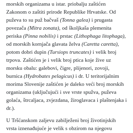
morskih organizama u istar. priobalju zaštićen
Zakonom o zaštiti prirode Republike Hrvatske. Od
puževa to su puž bačvaš
(Tonna galea)
i prugasta
povezača
(Mitra zonata),
od školjkaša plemenita
periska
(Pinna nobilis)
i prstac
(Lithophaga litophaga),
od morskih kornjača glavata želva
(Caretta caretta),
potom dobri dupin
(Tursiops truncates)
i velik broj
trpova. Zaštićen je i velik broj ptica koje žive uz
morsku obalu: galebovi, čigre, plijenori, zovoji,
burnica
(Hydrobates pelagicus)
i dr. U teritorijalnim
morima Slovenije zaštićen je daleko veći broj morskih
organizama (uključujući i sve vrste spužva, puževa
golaća, štrcaljaca, zvjezdana, žiroglavaca i plaštenjaka i
dr.).
U Tršćanskom zaljevu zabilježeni broj životinjskih
vrsta iznenađujuće je velik s obzirom na njegovu