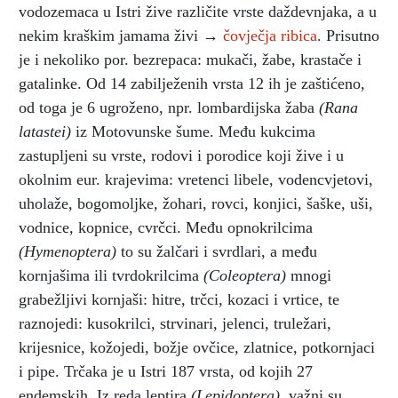
vodozemaca u Istri žive različite vrste daždevnjaka, a u
nekim kraškim jamama živi →
čovječja ribica
. Prisutno
je i nekoliko por. bezrepaca: mukači, žabe, krastače i
gatalinke. Od 14 zabilježenih vrsta 12 ih je zaštićeno,
od toga je 6 ugroženo, npr. lombardijska žaba
(Rana
latastei)
iz Motovunske šume. Među kukcima
zastupljeni su vrste, rodovi i porodice koji žive i u
okolnim eur. krajevima: vretenci libele, vodencvjetovi,
uholaže, bogomoljke, žohari, rovci, konjici, šaške, uši,
vodnice, kopnice, cvrčci. Među opnokrilcima
(Hymenoptera)
to su žalčari i svrdlari, a među
kornjašima ili tvrdokrilcima
(Coleoptera)
mnogi
grabežljivi kornjaši: hitre, trčci, kozaci i vrtice, te
raznojedi: kusokrilci, strvinari, jelenci, truležari,
krijesnice, kožojedi, božje ovčice, zlatnice, potkornjaci
i pipe. Trčaka je u Istri 187 vrsta, od kojih 27
endemskih. Iz reda leptira
(Lepidoptera),
važni su