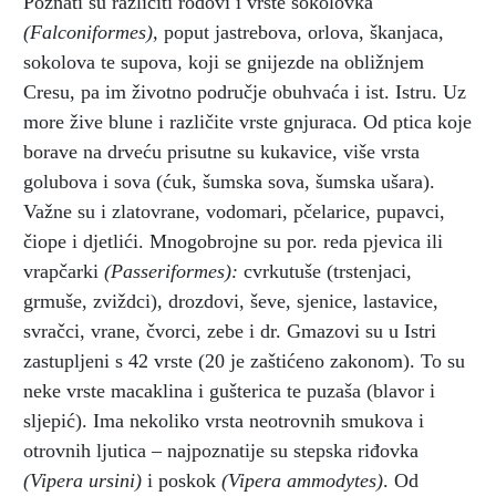
Poznati su različiti rodovi i vrste sokolovka
(Falconiformes),
poput jastrebova, orlova, škanjaca,
sokolova te supova, koji se gnijezde na obližnjem
Cresu, pa im životno područje obuhvaća i ist. Istru. Uz
more žive blune i različite vrste gnjuraca. Od ptica koje
borave na drveću prisutne su kukavice, više vrsta
golubova i sova (ćuk, šumska sova, šumska ušara).
Važne su i zlatovrane, vodomari, pčelarice, pupavci,
čiope i djetlići. Mnogobrojne su por. reda pjevica ili
vrapčarki
(Passeriformes):
cvrkutuše (trstenjaci,
grmuše, zviždci), drozdovi, ševe, sjenice, lastavice,
svračci, vrane, čvorci, zebe i dr. Gmazovi su u Istri
zastupljeni s 42 vrste (20 je zaštićeno zakonom). To su
neke vrste macaklina i gušterica te puzaša (blavor i
sljepić). Ima nekoliko vrsta neotrovnih smukova i
otrovnih ljutica – najpoznatije su stepska riđovka
(Vipera ursini)
i poskok
(Vipera ammodytes)
. Od