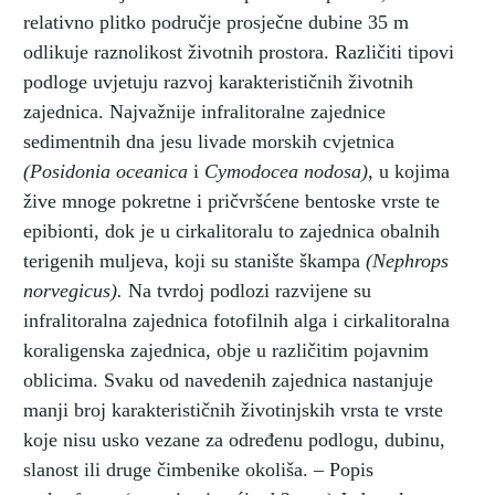
relativno plitko područje prosječne dubine 35 m
odlikuje raznolikost životnih prostora. Različiti tipovi
podloge uvjetuju razvoj karakterističnih životnih
zajednica. Najvažnije infralitoralne zajednice
sedimentnih dna jesu livade morskih cvjetnica
(Posidonia oceanica
i
Cymodocea nodosa),
u kojima
žive mnoge pokretne i pričvršćene bentoske vrste te
epibionti, dok je u cirkalitoralu to zajednica obalnih
terigenih muljeva, koji su stanište škampa
(Nephrops
norvegicus).
Na tvrdoj podlozi razvijene su
infralitoralna zajednica fotofilnih alga i cirkalitoralna
koraligenska zajednica, obje u različitim pojavnim
oblicima. Svaku od navedenih zajednica nastanjuje
manji broj karakterističnih životinjskih vrsta te vrste
koje nisu usko vezane za određenu podlogu, dubinu,
slanost ili druge čimbenike okoliša. – Popis