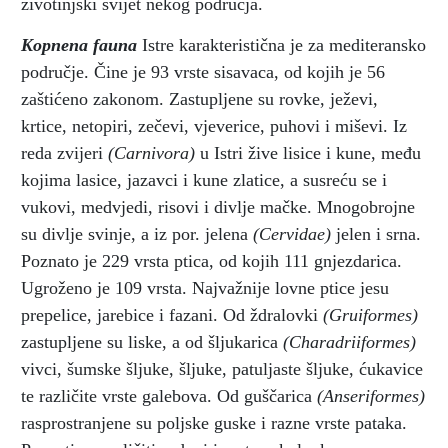
životinjski svijet nekog područja.
Kopnena fauna
Istre karakteristična je za mediteransko
područje. Čine je 93 vrste sisavaca, od kojih je 56
zaštićeno zakonom. Zastupljene su rovke, ježevi,
krtice, netopiri, zečevi, vjeverice, puhovi i miševi. Iz
reda zvijeri
(Carnivora)
u Istri žive lisice i kune, među
kojima lasice, jazavci i kune zlatice, a susreću se i
vukovi, medvjedi, risovi i divlje mačke. Mnogobrojne
su divlje svinje, a iz por. jelena
(Cervidae)
jelen i srna.
Poznato je 229 vrsta ptica, od kojih 111 gnjezdarica.
Ugroženo je 109 vrsta. Najvažnije lovne ptice jesu
prepelice, jarebice i fazani. Od ždralovki
(Gruiformes)
zastupljene su liske, a od šljukarica
(Charadriiformes)
vivci, šumske šljuke, šljuke, patuljaste šljuke, ćukavice
te različite vrste galebova. Od guščarica
(Anseriformes)
rasprostranjene su poljske guske i razne vrste pataka.