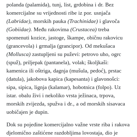
polanda (palamida), tunj, list, grdobina i dr. Bez
komercijalne su vrijednosti ribe iz por. usnjača
(Labridae),
morskih pauka
(Trachinidae)
i glavoča
(Gobiidae).
Među rakovima
(Crustacea)
treba
spomenuti kozice, jastoge, škampe, običnu rakovicu
(grancevola) i grmalja (grancipor). Od mekušaca
(Mollusca)
zastupljeni su puževi: petrovo uho, ogrc
(spuž), priljepak (pantanela),
volak; školjkaši:
kamenica ili oštriga, dagnja (mušula, pedoć),
prstac
(datula), jakobova
kapica (kapesanta) i glavonošci:
sipa, sipica, lignja
(kalamar), hobotnica (folpo). Uz
istar. obalu živi i nekoliko vrsta ježinaca, trpova,
morskih zvijezda, spužva i dr., a od morskih sisavaca
uobičajen je dupin.
Dok su pojedine komercijalno važne vrste riba i rakova
djelomično zaštićene razdobljima lovostaja, dio je