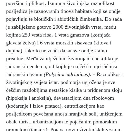
površinu i plitkost. Iznimna životinjska raznolikost
posljedica je raznovrsnih tipova habitata koji se ondje
pojavljuju te biotičkih i abiotičkih čimbenika. Do sada
je zabilježeno gotovo 2000 životinjskih vrsta, među
kojima 259 vrsta riba, 1 vrsta gmazova (kornjača
glavata želva) i 6 vrsta morskih sisavaca (kitova i
dupina), iako to ne znači da su sve ondje stalno
prisutne. Među zabilježenim životinjama nekoliko je
jadranskih endema, od kojih je najčešća mješčićnica
jadranski ciganin
(Polycitor adriaticus)
. – Raznolikost
životinjskog svijeta istar. podmorja ugrožena je sve
češćim razdobljima nestašice kisika u pridnenom sloju
(hipoksija i anoksija), devastacijom dna ribolovom
(koćarenje i izlov prstaca), eutrofikacijom kao
posljedicom povećana unosa hranjivih soli, uništenjem
obale turist. urbanizacijom te pojačanim pomorskim
prometom (tankeri). Pojava novih životinjskih vrsta u