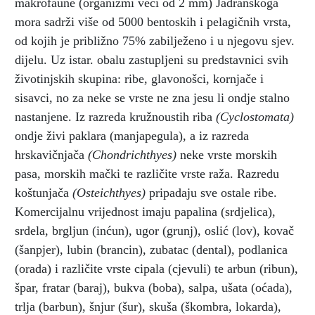
makrofaune (organizmi veći od 2 mm) Jadranskoga
mora sadrži više od 5000 bentoskih i pelagičnih vrsta,
od kojih je približno 75% zabilježeno i u njegovu sjev.
dijelu. Uz istar. obalu zastupljeni su predstavnici svih
životinjskih skupina: ribe, glavonošci, kornjače i
sisavci, no za neke se vrste ne zna jesu li ondje stalno
nastanjene. Iz razreda kružnoustih riba
(Cyclostomata)
ondje živi paklara (manjapegula),
a iz razreda
hrskavičnjača
(Chondrichthyes)
neke vrste morskih
pasa, morskih mački te različite vrste raža. Razredu
koštunjača
(Osteichthyes)
pripadaju sve ostale ribe.
Komercijalnu vrijednost imaju papalina (srdjelica),
srdela, brgljun (inćun), ugor (grunj), oslić
(lov), kovač
(šanpjer), lubin
(brancin), zubatac (dental), podlanica
(orada) i različite vrste cipala (cjevuli) te arbun (ribun),
špar, fratar (baraj), bukva (boba), salpa, ušata (oćada),
trlja (barbun), šnjur (šur), skuša (škombra, lokarda),