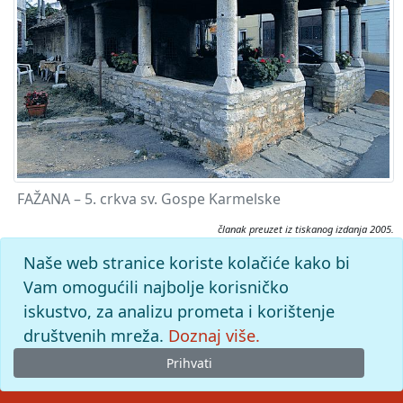
FAŽANA – 5. crkva sv. Gospe Karmelske
članak preuzet iz tiskanog izdanja 2005.
Citiranje:
Naše web stranice koriste kolačiće kako bi
Fažana.
Istarska enciklopedija (2005), mrežno izdanje.
Vam omogućili najbolje korisničko
Leksikografski zavod Miroslav Krleža, 2026. Pristupljeno
iskustvo, za analizu prometa i korištenje
8.8.2026. <https://istra.lzmk.hr/clanak/849>.
društvenih mreža.
Doznaj više.
Prihvati
© 2026
Leksikografski zavod
Miroslav Krleža