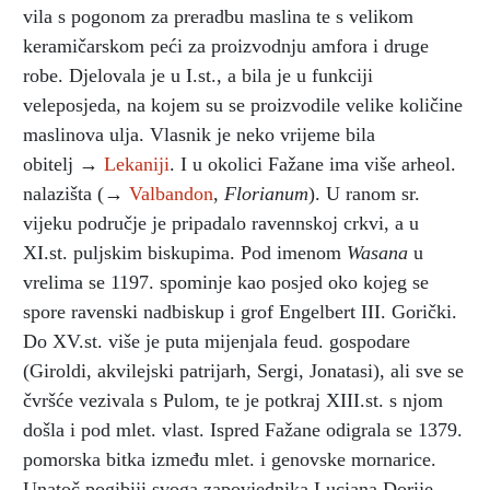
vila s pogonom za preradbu maslina te s velikom
keramičarskom peći za proizvodnju amfora i druge
robe. Djelovala je u I.st., a bila je u funkciji
veleposjeda, na kojem su se proizvodile velike količine
maslinova ulja. Vlasnik je neko vrijeme bila
obitelj →
Lekaniji
. I u okolici Fažane ima više arheol.
nalazišta (→
Valbandon
,
Florianum
). U ranom sr.
vijeku područje je pripadalo ravennskoj crkvi, a u
XI.st. puljskim biskupima. Pod imenom
Wasana
u
vrelima se 1197. spominje kao posjed oko kojeg se
spore ravenski nadbiskup i grof Engelbert III. Gorički.
Do XV.st. više je puta mijenjala feud. gospodare
(Giroldi, akvilejski patrijarh, Sergi, Jonatasi), ali sve se
čvršće vezivala s Pulom, te je potkraj XIII.st. s njom
došla i pod mlet. vlast. Ispred Fažane odigrala se 1379.
pomorska bitka između mlet. i genovske mornarice.
Unatoč pogibiji svoga zapovjednika Luciana Dorije,