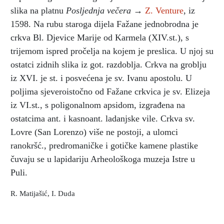
slika na platnu
Posljednja večera
→
Z. Venture
, iz
1598. Na rubu staroga dijela Fažane jednobrodna je
crkva Bl. Djevice Marije od Karmela (XIV.st.), s
trijemom ispred pročelja na kojem je preslica. U njoj su
ostatci zidnih slika iz got. razdoblja. Crkva na groblju
iz XVI. je st. i posvećena je sv. Ivanu apostolu. U
poljima sjeveroistočno od Fažane crkvica je sv. Elizeja
iz VI.st., s poligonalnom apsidom, izgrađena na
ostatcima ant. i kasnoant. ladanjske vile. Crkva sv.
Lovre (San Lorenzo) više ne postoji, a ulomci
ranokršć., predromaničke i gotičke kamene plastike
čuvaju se u lapidariju Arheološkoga muzeja Istre u
Puli.
R. Matijašić, I. Duda