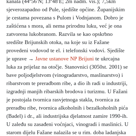
kanala (44º56′N; 13º48′E; 2m nadm. vis.); 7,5km
sjeverozapadno od Pule, sjedište općine. Županijskim
je cestama povezana s Pulom i Vodnjanom. Dobro je
zaštićena s mora, ali nema prirodnu luku, već je ona
zatvorena lukobranom. Razvila se kao opskrbno
središte Brijunskih otoka, na koje su iz Fažane
provedeni vodovod te el. i telefonski vodovi. Sjedište
je uprave →
Javne ustanove NP Brijuni
te ukrcajna
luka za prijelaz na otočje. Stanovnici (3050st. 2001) se
bave poljodjelstvom (vinogradarstvo, maslinarstvo) i
ribarstvom te preradbom ribe, a dio ih radi u industriji,
izgradnji manjih ribarskih brodova i turizmu. U Fažani
je postojala tvornica rasvjetnoga stakla, tvornica za
preradbu ribe, tvornica alkoholnih i bezalkoholnih pića
(Badel) i dr., ali industrijska djelatnost zamire 1990-ih.
U zaleđu su zasađeni voćnjaci, vinogradi i maslinici. U
starom dijelu Fažane nalazila se u rim. doba ladanjska