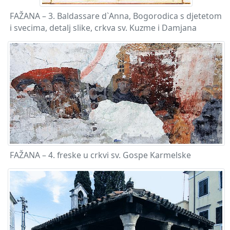
FAŽANA – 3. Baldassare d`Anna, Bogorodica s djetetom
i svecima, detalj slike, crkva sv. Kuzme i Damjana
FAŽANA – 4. freske u crkvi sv. Gospe Karmelske