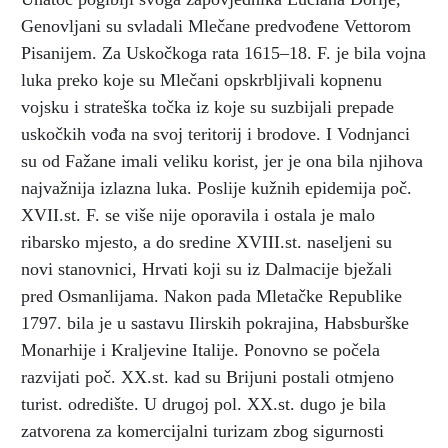
Genovljani su svladali Mlečane predvođene Vettorom
Pisanijem. Za Uskočkoga rata 1615–18. F. je bila vojna
luka preko koje su Mlečani opskrbljivali kopnenu
vojsku i strateška točka iz koje su suzbijali prepade
uskočkih vođa na svoj teritorij i brodove. I Vodnjanci
su od Fažane imali veliku korist, jer je ona bila njihova
najvažnija izlazna luka. Poslije kužnih epidemija poč.
XVII.st. F. se više nije oporavila i ostala je malo
ribarsko mjesto, a do sredine XVIII.st. naseljeni su
novi stanovnici, Hrvati koji su iz Dalmacije bježali
pred Osmanlijama. Nakon pada Mletačke Republike
1797. bila je u sastavu Ilirskih pokrajina, Habsburške
Monarhije i Kraljevine Italije. Ponovno se počela
razvijati poč. XX.st. kad su Brijuni postali otmjeno
turist. odredište. U drugoj pol. XX.st. dugo je bila
zatvorena za komercijalni turizam zbog sigurnosti