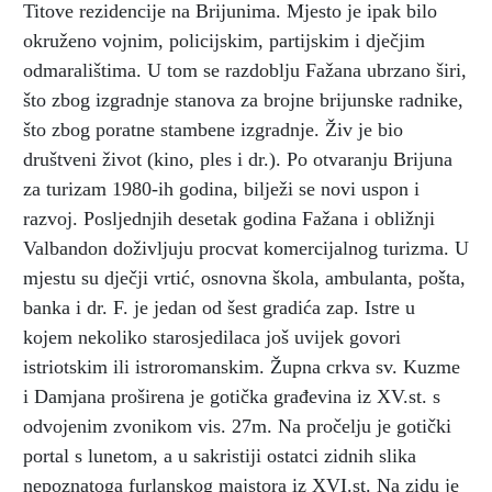
Titove rezidencije na Brijunima. Mjesto je ipak bilo
okruženo vojnim, policijskim, partijskim i dječjim
odmaralištima. U tom se razdoblju Fažana ubrzano širi,
što zbog izgradnje stanova za brojne brijunske radnike,
što zbog poratne stambene izgradnje. Živ je bio
društveni život (kino, ples i dr.). Po otvaranju Brijuna
za turizam 1980-ih godina, bilježi se novi uspon i
razvoj. Posljednjih desetak godina Fažana i obližnji
Valbandon doživljuju procvat komercijalnog turizma. U
mjestu su dječji vrtić, osnovna škola, ambulanta, pošta,
banka i dr. F. je jedan od šest gradića zap. Istre u
kojem nekoliko starosjedilaca još uvijek govori
istriotskim ili istroromanskim. Župna crkva sv. Kuzme
i Damjana proširena je gotička građevina iz XV.st. s
odvojenim zvonikom vis. 27m. Na pročelju je gotički
portal s lunetom, a u sakristiji ostatci zidnih slika
nepoznatoga furlanskog majstora iz XVI.st. Na zidu je