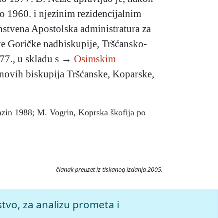
 1960. i njezinim rezidencijalnim
nstvena Apostolska administratura za
ve Goričke nadbiskupije, Tršćansko-
77., u skladu s →
Osimskim
e novih biskupija Tršćanske, Koparske,
azin 1988; M. Vogrin, Koprska škofija po
članak preuzet iz tiskanog izdanja 2005.
rleža, 2026. Pristupljeno 6.8.2026.
stvo, za analizu prometa i