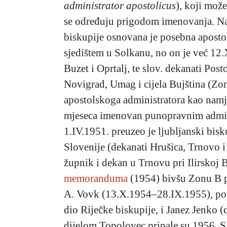
administrator apostolicus
), koji mož
se određuju prigodom imenovanja. Na
biskupije osnovana je posebna apostol
sjedištem u Solkanu, no on je već 12.X
Buzet i Oprtalj, te slov. dekanati Pos
Novigrad, Umag i cijela Bujština (Zo
apostolskoga administratora kao nam
mjeseca imenovan punopravnim admini
1.IV.1951. preuzeo je ljubljanski bis
Slovenije (dekanati Hrušica, Trnovo i
župnik i dekan u Trnovu pri Ilirskoj 
memoranduma
(1954) bivšu Zonu B pre
A. Vovk (13.X.1954–28.IX.1955), poto
dio Riječke biskupije, i Janez Jenko 
dijelom Topolovec pripale su 1956. Sl