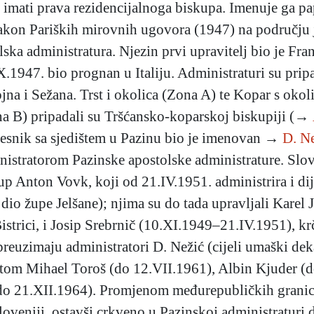
e imati prava rezidencijalnoga biskupa. Imenuje ga p
kon Pariških mirovnih ugovora (1947) na području j
ska administratura. Njezin prvi upravitelj bio je Fr
.1947. bio prognan u Italiju. Administraturi su pripa
tojna i Sežana. Trst i okolica (Zona A) te Kopar s ok
na B) pripadali su Tršćansko-koparskoj biskupiji (→
jesnik sa sjedištem u Pazinu bio je imenovan →
D. N
stratorom Pazinske apostolske administrature. Slov
kup Anton Vovk, koji od 21.IV.1951. administrira i di
 dio župe Jelšane); njima su do tada upravljali Karel
Bistrici, i Josip Srebrnič (10.XI.1949–21.IV.1951),
uzimaju administratori D. Nežić (cijeli umaški dekan
m Mihael Toroš (do 12.VII.1961), Albin Kjuder (do 
(do 21.XII.1964). Promjenom međurepubličkih granica
oveniji, ostavši crkveno u Pazinskoj administraturi 