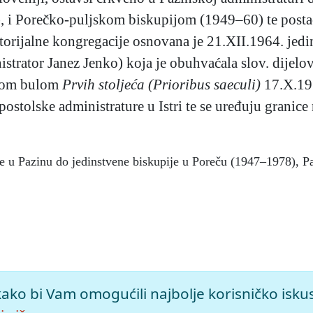
 i Porečko-puljskom biskupijom (1949–60) te postao
rijalne kongregacije osnovana je 21.XII.1964. jedi
strator Janez Jenko) koja je obuhvaćala slov. dijelo
skom bulom
Prvih stoljeća
(Prioribus saeculi)
17.X.19
postolske administrature u Istri te se uređuju granic
re u Pazinu do jedinstvene biskupije u Poreču (1947–1978), P
pedija (2005), mrežno izdanje.
Leksikografski zavod Miroslav K
kako bi Vam omogućili najbolje korisničko isku