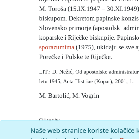
M. Toroša (15.IX.1947 – 30.XI.1949),
biskupom. Dekretom papinske konzisto
Slovensko primorje (apostolski admini
koparske i Riječke biskupije. Papin
sporazumima
(1975), ukidaju se sve a
Porečke i Pulske te Riječke.
LIT.: D. Nežić, Od apostolske administratu
letu 1945, Acta Histriae (Kopar), 2001, 1.
M. Bartolić, M. Vogrin
Citiranje:
apostolska administratura.
Istarska enciklo
Naše web stranice koriste kolačiće 
<https://istra.lzmk.hr/clanak/88>.