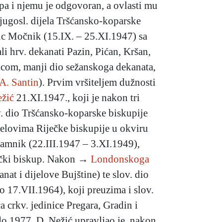
apa i njemu je odgovoran, a ovlasti mu
ugosl. dijela Tršćansko-koparske
anc Močnik (15.IX. – 25.XI.1947) sa
li hrv. dekanati Pazin, Pićan, Kršan,
olicom, manji dio sežanskoga dekanata,
A. Santin
). Prvim vršiteljem dužnosti
ežić
21.XI.1947., koji je nakon tri
. dio Tršćansko-koparske biskupije
jelovima Riječke biskupije u okviru
 Jamnik (22.III.1947 – 3.XI.1949),
 krčki biskup. Nakon →
Londonskoga
at i dijelove Bujštine) te slov. dio
17.VII.1964), koji preuzima i slov.
 crkv. jedinice Pregara, Gradin i
do 1977. D. Nežić upravljao je, nakon