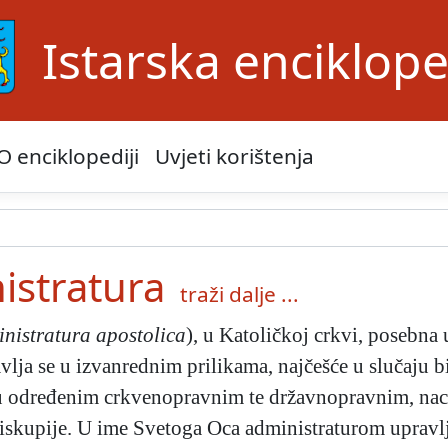
Istarska enciklope
O enciklopediji
Uvjeti korištenja
istratura
traži dalje ...
nistratura apostolica
), u Katoličkoj crkvi, posebna
lja se u izvanrednim prilikama, najčešće u slučaju b
i u određenim crkvenopravnim te državnopravnim, nac. 
biskupije. U ime Svetoga Oca administraturom upravlja