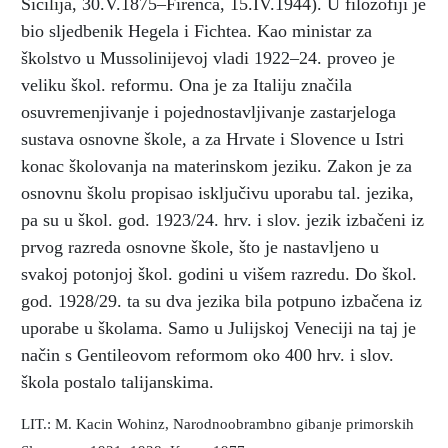
Sicilija, 30.V.1875–Firenca, 15.IV.1944). U filozofiji je
bio sljedbenik Hegela i Fichtea. Kao ministar za
školstvo u Mussolinijevoj vladi 1922–24. proveo je
veliku škol. reformu. Ona je za Italiju značila
osuvremenjivanje i pojednostavljivanje zastarjeloga
sustava osnovne škole, a za Hrvate i Slovence u Istri
konac školovanja na materinskom jeziku. Zakon je za
osnovnu školu propisao isključivu uporabu tal. jezika,
pa su u škol. god. 1923/24. hrv. i slov. jezik izbačeni iz
prvog razreda osnovne škole, što je nastavljeno u
svakoj potonjoj škol. godini u višem razredu. Do škol.
god. 1928/29. ta su dva jezika bila potpuno izbačena iz
uporabe u školama. Samo u Julijskoj Veneciji na taj je
način s Gentileovom reformom oko 400 hrv. i slov.
škola postalo talijanskima.
LIT.: M. Kacin Wohinz, Narodnoobrambno gibanje primorskih