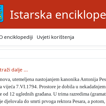
Istarska enciklope
O enciklopediji
Uvjeti korištenja
traži dalje ...
nova, utemeljena nastojanjem kanonika Antonija Pesar
a vijeća 7.VI.1794. Prostore je dobila u nekadašnje
se od 12 uglednih građana. U trima razredima (gramati
 je djelovala do smrti prvoga rektora Pesara, a potom