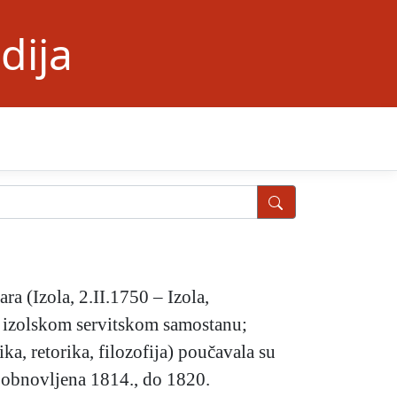
dija
a (Izola, 2.II.1750 – Izola,
m izolskom servitskom samostanu;
ka, retorika, filozofija) poučavala su
, obnovljena 1814., do 1820.