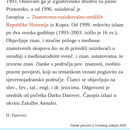
1993. Osnovalo ga je Zgodovinsko društvo za južno
Primorsko, a od 1996. suizdavač je
časopisa →
Znanstveno-raziskovalno središče
Republike Slovenije
iz Kopra. Od 1999. redovito izlaze
po dva sveska godišnje (1993–2003. izišlo je 16 sv.).
Objavljuje znan. i stručne priloge s međunar.
znanstvenih skupova što su ih priredili suizdavači u
suradnji s međunarodnim sveuč. i znan. ustanovama, te
izvorne znan. članke s područja pov. znanosti, osobito
pravne povijesti, koji su tematikom vezani poglavito za
sjevernojadransko područje. Članci se objavljuju na
slov., hrv., tal., engl. i dr. jezicima. Odgovorni je
urednik od početka Darko Darovec. Časopis izlazi u
okviru Založbe
Annales.
D. Darovec
članak preuzet iz tiskanog izdanja 2005.