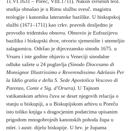
11.VI.1631 – Poreč, VIII.1711). Nakon svršenih teol.
studija obnašao je u Rimu službu sveuč. magistra
teologije i kanonika lateranske bazilike. U biskupskoj
službi (1671–1711) kao crkv. pravnik dosljedno je
provodio tridentsku obnovu. Obnovio je Eufrazijevu
baziliku i biskupski dvor, otvorio sjemenište i utemeljio
zalagaonicu. Održao je dijecezansku sinodu 1675. u
Vrsaru i iste godine objavio u Veneciji sinodalne
odluke sažete u 24 poglavlja
(Sinodo Diocesano di
Monsignor Illustrissimo e Reverendissimo Adelasio Per
la Iddio gratia e della S. Sede Apostolica Vescovo di
Parenzo, Conte e Sig. d’Orsera).
U Tajnom
vatikanskom arhivu čuva se deset njegovih relacija o
stanju u biskupiji, a u Biskupijskom arhivu u Poreču
isto toliko knjiga s dragocjenim podatcima upisanim
prigodom mnogobrojnih kanonskih pohoda župa u
mlet. i austr. dijelu biskupije. U hrv. je župama