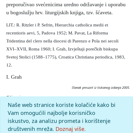
preporučivao svećenicima uredno održavanje i uporabu
u bogoslužju hrv. liturgijskih knjiga, tzv. šćaveta.
LIT.: R. Ritzler i P. Sefrin, Hierarchia catholica medii et
recentioris aevi, 5, Padova 1952; M. Pavat, La Riforma
Tridentina del clero nella diocesi di Parenzo e Pola nei secoli
XVI–XVII, Roma 1960; I. Grah, Izvještaji porečkih biskupa
Svetoj Stolici (1588–1775), Croatica Christiana periodica, 1983,
12.
I. Grah
članak preuzet iz tiskanog izdanja 2005.
Citiranje:
Adelasio, Alessandro.
Istarska enciklopedija (2005), mrežno
Naše web stranice koriste kolačiće kako bi
izdanje.
Leksikografski zavod Miroslav Krleža, 2026.
Vam omogućili najbolje korisničko
Pristupljeno 10.8.2026.
iskustvo, za analizu prometa i korištenje
<https://istra.lzmk.hr/clanak/adelasio-alessandro>.
društvenih mreža.
Doznaj više.