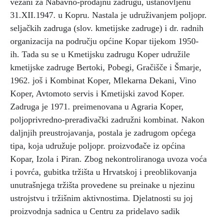
vezani za Nabavno-prodajnu zadrugu, ustanovljenu
31.XII.1947. u Kopru. Nastala je udruživanjem poljopr.
seljačkih zadruga (slov. kmetijske zadruge) i dr. radnih
organizacija na području općine Kopar tijekom 1950-
ih. Tada su se u Kmetijsku zadrugu Koper udružile
kmetijske zadruge Bertoki, Pobegi, Gračišče i Šmarje,
1962. još i Kombinat Koper, Mlekarna Dekani, Vino
Koper, Avtomoto servis i Kmetijski zavod Koper.
Zadruga je 1971. preimenovana u Agraria Koper,
poljoprivredno-prerađivački zadružni kombinat. Nakon
daljnjih preustrojavanja, postala je zadrugom općega
tipa, koja udružuje poljopr. proizvođače iz općina
Kopar, Izola i Piran. Zbog nekontroliranoga uvoza voća
i povrća, gubitka tržišta u Hrvatskoj i preoblikovanja
unutrašnjega tržišta provedene su preinake u njezinu
ustrojstvu i tržišnim aktivnostima. Djelatnosti su joj
proizvodnja sadnica u Centru za pridelavo sadik