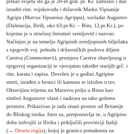
prikaz svijeta što ga je 20-ih god. pr. Kr. zamislio i dao
izraditi rim. vojskovođa i državnik Marko Vipsanije
Agripa
(Marcus Vipsanius Agrippa),
suvladar Augustov
(Dalmacija, Ilirik, oko 63.pr.Kr. – Rim, 12.pr.Kr.), po
kojemu je u stručnoj literaturi zemljovid i nazvan.
Načinjen je na temelju Agripinih zemljopisnih bilježaka
s njegovih voj. pohoda i državničkih poslova diljem
Carstva
(Commentarii),
premjera Carstva obavljenog u
njegovoj organizaciji te vjerojatno također starijih grč. i
rim. karata i zapisa. Dovršen je u godini Agripine
smrti, izrađen u bronci ili kamenu te izložen u tzv.
Oktavijinu trijemu na Marsovu polju u Rimu kao
simbol Augustove vlasti i nadzora na tako golemu
prostoru. Prikazivao je tada znani prostor od Britanije
do Bliskog istoka. Istru su, pretpostavlja se, u Agripino
doba izdvojili iz Ilirika i priključili provinciji Italiji
(→
Deseta regija
), kojoj je granica pomaknuta na