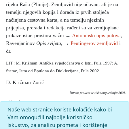
rijeku Rašu (Plinije). Zemljovid nije očuvan, ali je na
temelju njegovih kopija i dorada iz prvih stoljeća
načinjena cestovna karta, a na temelju njezinih
prijepisa, prerada i redakcija rađeni su za zemljopisne
prikaze istar. prostora važni →
Antoninski opis putova
,
Ravenjaninov
Opis svijeta,
→
Peutingerov zemljovid
i
dr.
LIT.: M. Križman, Antička svjedočanstva o Istri, Pula 1997; A.
Starac, Istra od Epulona do Dioklecijana, Pula 2002.
Đ. Križman-Zorić
članak preuzet iz tiskanog izdanja 2005.
Citiranje:
Agripin zemljovid.
Istarska enciklopedija (2005), mrežno
Naše web stranice koriste kolačiće kako bi
izdanje.
Leksikografski zavod Miroslav Krleža, 2026.
Vam omogućili najbolje korisničko
Pristupljeno 8.8.2026. <https://istra.lzmk.hr/clanak/agripin-
iskustvo, za analizu prometa i korištenje
zemljovid>.