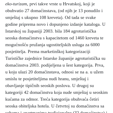
eko-turizam,
prvi takve vrste u Hrvatskoj, koji je
obuhvatio 27 domaćinstava, (od njih je 13 ponudilo i
smještaj s ukupno 108 kreveta). Od tada se svake
godine priprema novo i dopunjeno izdanje kataloga. U
Istarskoj su županiji 2003. bila 184 agroturistička
seoska domaćinstva s kapacitetom od 1460 kreveta te
mogućnošću pružanja ugostiteljskih usluga za 6000
posjetitelja. Prema marketinškoj kategorizaciji
Turističke zajednice Istarske županije agroturistička su
domaćinstva 2003. podijeljena u šest kategorija. Prva,
u koju ulazi 20 domaćinstava, odnosi se na a. u užem
smislu te posjetiteljima nudi hranu, smještaj i
obavljanje tipičnih seoskih poslova. U drugoj su
kategoriji 42 domaćinstva koja nude smještaj u seoskim
kućama za odmor. Treća kategorija obuhvaća četiri
seoska obiteljska hotela. U četvrtoj su domaćinstva sa
sobama i apartmanima tradicionalne (32 domaćinstva) i