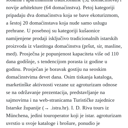
novije arhitekture (64 domaćinstva). Petoj kategoriji
pripadaju dva domaćinstva koja se bave ekoturizmom,
a šestoj 20 domaćinstava koja nude samo uslugu
prehrane. U posebnoj su kategoriji kušaonice
namijenjene prodaji isključivo tradicionalnih istarskih
proizvoda iz vlastitoga domaćinstva (pršut, sir, masline,
med). Prosječna je popunjenost kapaciteta više od 110
dana godišnje, s tendencijom porasta iz godine u
godinu. Prosječan je boravak gostiju na seoskim
domaćinstvima devet dana. Osim tiskanja kataloga,
marketinške aktivnosti vezane uz agroturizam odnose
se na održavanje prezentacija, predstavljanje na
sajmovima i na web-stranicama Turističke zajednice
Istarske županije (→ .istra.hr). I. D. Riva tours iz
Münchena, jedini touroperator koji je istar. agroturizam
uvrstio u svoje kataloge i brošure, ponudio je