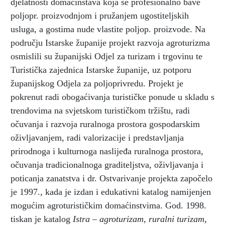
djelatnosti domaćinstava koja se profesionalno bave
poljopr. proizvodnjom i pružanjem ugostiteljskih
usluga, a gostima nude vlastite poljop. proizvode. Na
području Istarske županije projekt razvoja agroturizma
osmislili su županijski Odjel za turizam i trgovinu te
Turistička zajednica Istarske županije, uz potporu
županijskog Odjela za poljoprivredu. Projekt je
pokrenut radi obogaćivanja turističke ponude u skladu s
trendovima na svjetskom turističkom tržištu, radi
očuvanja i razvoja ruralnoga prostora gospodarskim
oživljavanjem, radi valorizacije i predstavljanja
prirodnoga i kulturnoga naslijeđa ruralnoga prostora,
očuvanja tradicionalnoga graditeljstva, oživljavanja i
poticanja zanatstva i dr. Ostvarivanje projekta započelo
je 1997., kada je izdan i edukativni katalog namijenjen
mogućim agroturističkim domaćinstvima. God. 1998.
tiskan je katalog
Istra – agroturizam, ruralni turizam,