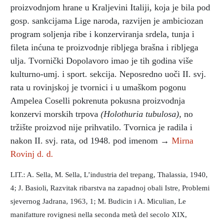
proizvodnjom hrane u Kraljevini Italiji, koja je bila pod
gosp. sankcijama Lige naroda, razvijen je ambiciozan
program soljenja ribe i konzerviranja srdela, tunja i
fileta inćuna te proizvodnje ribljega brašna i ribljega
ulja. Tvornički Dopolavoro imao je tih godina više
kulturno-umj. i sport. sekcija. Neposredno uoči II. svj.
rata u rovinjskoj je tvornici i u umaškom pogonu
Ampelea Coselli pokrenuta pokusna proizvodnja
konzervi morskih trpova
(Holothuria tubulosa),
no
tržište proizvod nije prihvatilo. Tvornica je radila i
nakon II. svj. rata, od 1948. pod imenom →
Mirna
Rovinj d. d.
LIT.: A. Sella, M. Sella, L’industria del trepang, Thalassia, 1940,
4; J. Basioli, Razvitak ribarstva na zapadnoj obali Istre, Problemi
sjevernog Jadrana, 1963, 1; M. Budicin i A. Miculian, Le
manifatture rovignesi nella seconda metà del secolo XIX,