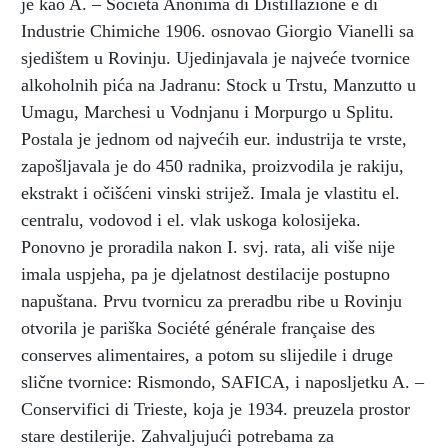
je kao A. – Società Anonima di Distillazione e di
Industrie Chimiche 1906. osnovao Giorgio Vianelli sa
sjedištem u Rovinju. Ujedinjavala je najveće tvornice
alkoholnih pića na Jadranu: Stock u Trstu, Manzutto u
Umagu, Marchesi u Vodnjanu i Morpurgo u Splitu.
Postala je jednom od najvećih eur. industrija te vrste,
zapošljavala je do 450 radnika, proizvodila je rakiju,
ekstrakt i očišćeni vinski strijež. Imala je vlastitu el.
centralu, vodovod i el. vlak uskoga kolosijeka.
Ponovno je proradila nakon I. svj. rata, ali više nije
imala uspjeha, pa je djelatnost destilacije postupno
napuštana. Prvu tvornicu za preradbu ribe u Rovinju
otvorila je pariška Société générale française des
conserves alimentaires, a potom su slijedile i druge
slične tvornice: Rismondo, SAFICA, i naposljetku A. –
Conservifici di Trieste, koja je 1934. preuzela prostor
stare destilerije. Zahvaljujući potrebama za