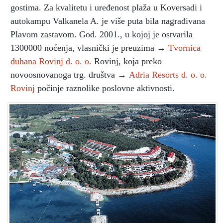
gostima. Za kvalitetu i uređenost plaža u Koversadi i
autokampu Valkanela A. je više puta bila nagrađivana
Plavom zastavom. God. 2001., u kojoj je ostvarila
1300000 noćenja, vlasnički je preuzima →
Tvornica
duhana Rovinj d. o. o.
Rovinj, koja preko
novoosnovanoga trg. društva →
Adria Resorts d. o. o.
Rovinj
počinje raznolike poslovne aktivnosti.