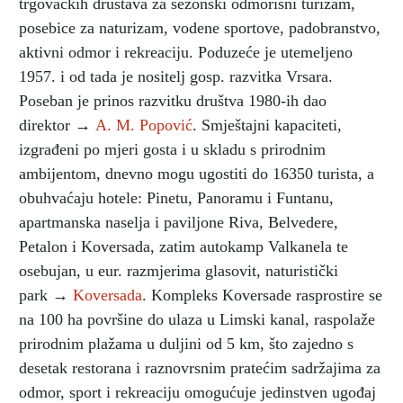
trgovačkih društava za sezonski odmorišni turizam,
posebice za naturizam, vodene sportove, padobranstvo,
aktivni odmor i rekreaciju. Poduzeće je utemeljeno
1957. i od tada je nositelj gosp. razvitka Vrsara.
Poseban je prinos razvitku društva 1980-ih dao
direktor →
A. M. Popović
. Smještajni kapaciteti,
izgrađeni po mjeri gosta i u skladu s prirodnim
ambijentom, dnevno mogu ugostiti do 16350 turista, a
obuhvaćaju hotele: Pinetu, Panoramu i Funtanu,
apartmanska naselja i paviljone Riva, Belvedere,
Petalon i Koversada, zatim autokamp Valkanela te
osebujan, u eur. razmjerima glasovit, naturistički
park →
Koversada
. Kompleks Koversade rasprostire se
na 100 ha površine do ulaza u Limski kanal, raspolaže
prirodnim plažama u duljini od 5 km, što zajedno s
desetak restorana i raznovrsnim pratećim sadržajima za
odmor, sport i rekreaciju omogućuje jedinstven ugođaj