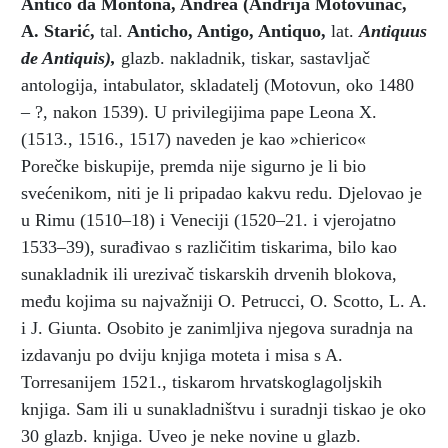
Antico da Montona, Andrea
(Andrija Motovunac,
A. Starić,
tal.
Anticho, Antigo, Antiquo,
lat.
Antiquus
de Antiquis),
glazb. nakladnik, tiskar, sastavljač
antologija, intabulator, skladatelj (Motovun, oko 1480
– ?, nakon 1539). U privilegijima pape Leona X.
(1513., 1516., 1517) naveden je kao »chierico«
Porečke biskupije, premda nije sigurno je li bio
svećenikom, niti je li pripadao kakvu redu. Djelovao je
u Rimu (1510–18) i Veneciji (1520–21. i vjerojatno
1533–39), surađivao s različitim tiskarima, bilo kao
sunakladnik ili urezivač tiskarskih drvenih blokova,
među kojima su najvažniji O. Petrucci, O. Scotto, L. A.
i J. Giunta. Osobito je zanimljiva njegova suradnja na
izdavanju po dviju knjiga moteta i misa s A.
Torresanijem 1521., tiskarom hrvatskoglagoljskih
knjiga. Sam ili u sunakladništvu i suradnji tiskao je oko
30 glazb. knjiga. Uveo je neke novine u glazb.