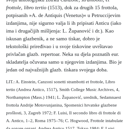
frottole, libro tertio
(1513), dok za drugih 15 frottola,
potpisanih »A. de Antiquis (Venetus)« u Petruccijevim
izdanjima, nije sigurno valja li ih pripisati Anticu (iako
ima i drugačijih mišljenja: L. Županović i dr.). Kao
iskusan glazbenik, a ne samo tiskar, dobro je
tekstološki priređivao i u svoje tiskovine uvrštavao
privlačan glazb. repertoar. Neka su djela poznatih eur.
skladatelja očuvana samo u njegovim izdanjima. Bio je
jedan od najvažnijih glazb. tiskara svojega doba.
LIT.: A. Einstein, Canzoni sonetti strambotti et frottole, Libro
tertio (Andrea Antico, 1517), Smith College Music Archives, 4,
Northampton (Mass.) 1941; L. Županović, urednik, Sedamnaest
frottola Andrije Motovunjanina, Spomenici hrvatske glazbene
prošlosti, 3, Zagreb 1972; F. Luisi, Il secondo libro di frottole di
A. Antico, 1–2, Roma 1975–76; C. Hogwood, Frottole intabulate
da sonare organi, Andrea Antico 1517, Tokyo 1984; F. Luisi,