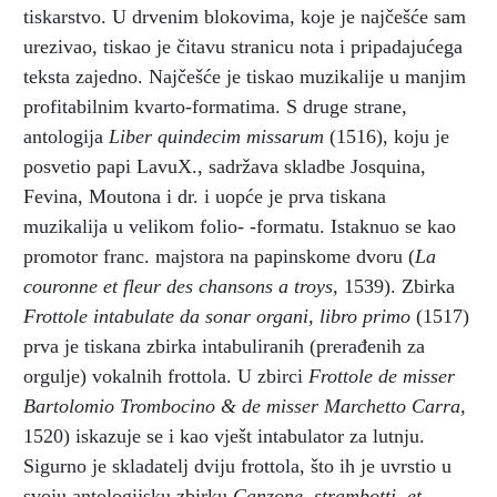
tiskarstvo. U drvenim blokovima, koje je najčešće sam
urezivao, tiskao je čitavu stranicu nota i pripadajućega
teksta zajedno. Najčešće je tiskao muzikalije u manjim
profitabilnim kvarto-formatima. S druge strane,
antologija
Liber quindecim missarum
(1516), koju je
posvetio papi LavuX., sadržava skladbe Josquina,
Fevina, Moutona i dr. i uopće je prva tiskana
muzikalija u velikom folio- -formatu. Istaknuo se kao
promotor franc. majstora na papinskome dvoru (
La
couronne et fleur des chansons a troys,
1539). Zbirka
Frottole intabulate da sonar organi, libro primo
(1517)
prva je tiskana zbirka intabuliranih (prerađenih za
orgulje) vokalnih frottola. U zbirci
Frottole de misser
Bartolomio Trombocino & de misser Marchetto Carra,
1520) iskazuje se i kao vješt intabulator za lutnju.
Sigurno je skladatelj dviju frottola, što ih je uvrstio u
svoju antologijsku zbirku
Canzone, strambotti, et