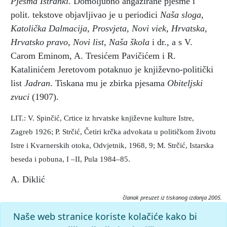
Pjesma Istranki.
Domoljubno angažirane pjesme i
polit. tekstove objavljivao je u periodici
Naša sloga,
Katolička Dalmacija, Prosvjeta, Novi viek, Hrvatska,
Hrvatsko pravo, Novi list, Naša škola
i dr., a s V.
Carom Eminom, A. Tresićem Pavičićem i R.
Katalinićem Jeretovom potaknuo je književno-politički
list
Jadran
. Tiskana mu je zbirka pjesama
Obiteljski
zvuci
(1907).
LIT.: V. Spinčić, Crtice iz hrvatske književne kulture Istre,
Zagreb 1926; P. Strčić, Četiri krčka advokata u političkom životu
Istre i Kvarnerskih otoka, Odvjetnik, 1968, 9; M. Strčić, Istarska
beseda i pobuna, I –II, Pula 1984–85.
A. Diklić
članak preuzet iz tiskanog izdanja 2005.
Citiranje:
Naše web stranice koriste kolačiće kako bi
Antončić, Antun.
Istarska enciklopedija (2005), mrežno izdanje.