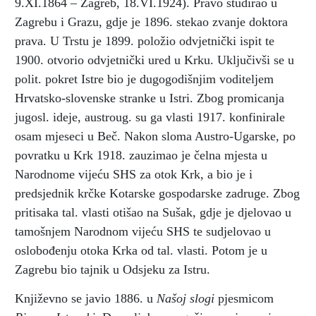
9.XI.1864 – Zagreb, 18.VI.1924). Pravo studirao u
Zagrebu i Grazu, gdje je 1896. stekao zvanje doktora
prava. U Trstu je 1899. položio odvjetnički ispit te
1900. otvorio odvjetnički ured u Krku. Uključivši se u
polit. pokret Istre bio je dugogodišnjim voditeljem
Hrvatsko-slovenske stranke u Istri. Zbog promicanja
jugosl. ideje, austroug. su ga vlasti 1917. konfinirale
osam mjeseci u Beč. Nakon sloma Austro-Ugarske, po
povratku u Krk 1918. zauzimao je čelna mjesta u
Narodnome vijeću SHS za otok Krk, a bio je i
predsjednik krčke Kotarske gospodarske zadruge. Zbog
pritisaka tal. vlasti otišao na Sušak, gdje je djelovao u
tamošnjem Narodnom vijeću SHS te sudjelovao u
oslobođenju otoka Krka od tal. vlasti. Potom je u
Zagrebu bio tajnik u Odsjeku za Istru.
Književno se javio 1886. u
Našoj slogi
pjesmicom