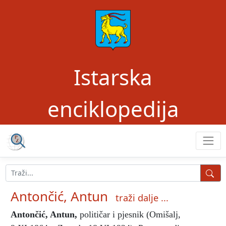
Istarska
enciklopedija
Antončić, Antun
traži dalje ...
Antončić, Antun
,
političar i pjesnik (Omišalj,