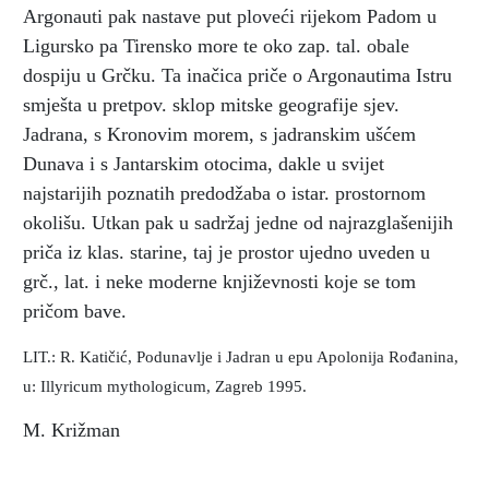
Argonauti pak nastave put ploveći rijekom Padom u
Ligursko pa Tirensko more te oko zap. tal. obale
dospiju u Grčku. Ta inačica priče o Argonautima Istru
smješta u pretpov. sklop mitske geografije sjev.
Jadrana, s Kronovim morem, s jadranskim ušćem
Dunava i s Jantarskim otocima, dakle u svijet
najstarijih poznatih predodžaba o istar. prostornom
okolišu. Utkan pak u sadržaj jedne od najrazglašenijih
priča iz klas. starine, taj je prostor ujedno uveden u
grč., lat. i neke moderne književnosti koje se tom
pričom bave.
LIT.: R. Katičić, Podunavlje i Jadran u epu Apolonija Rođanina,
u: Illyricum mythologicum, Zagreb 1995.
M. Križman