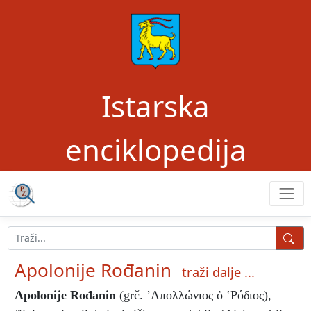
Istarska
enciklopedija
Apolonije Rođanin
traži dalje ...
Apolonije Rođanin
(grč. ’Aπολλώνιος ὁ ‛Ρόδιος),