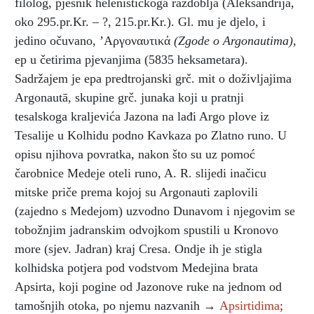
filolog, pjesnik helenističkoga razdoblja (Aleksandrija,
oko 295.pr.Kr. – ?, 215.pr.Kr.). Gl. mu je djelo, i
jedino očuvano, ’Aργοναυτικά
(Zgode o Argonautima),
ep u četirima pjevanjima (5835 heksametara).
Sadržajem je epa predtrojanski grč. mit o doživljajima
Argonautā, skupine grč. junaka koji u pratnji
tesalskoga kraljevića Jazona na lađi Argo plove iz
Tesalije u Kolhidu podno Kavkaza po Zlatno runo. U
opisu njihova povratka, nakon što su uz pomoć
čarobnice Medeje oteli runo, A. R. slijedi inačicu
mitske priče prema kojoj su Argonauti zaplovili
(zajedno s Medejom) uzvodno Dunavom i njegovim se
tobožnjim jadranskim odvojkom spustili u Kronovo
more (sjev. Jadran) kraj Cresa. Ondje ih je stigla
kolhidska potjera pod vodstvom Medejina brata
Apsirta, koji pogine od Jazonove ruke na jednom od
tamošnjih otoka, po njemu nazvanih →
Apsirtidima
;