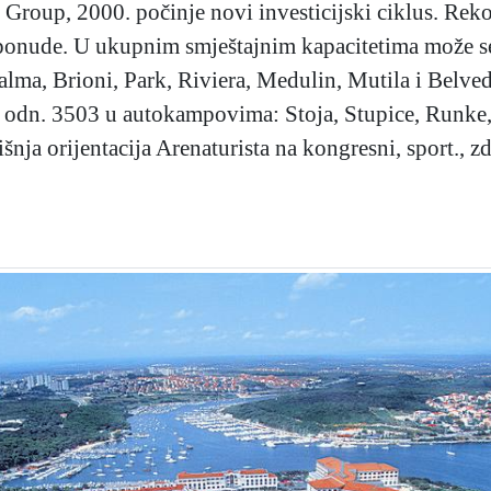
c Group, 2000. počinje novi investicijski ciklus. Rek
t. ponude. U ukupnim smještajnim kapacitetima može s
Palma, Brioni, Park, Riviera, Medulin, Mutila i Belve
, odn. 3503 u autokampovima: Stoja, Stupice, Runke,
nja orijentacija Arenaturista na kongresni, sport., zd