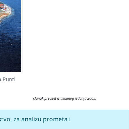
a Punti
članak preuzet iz tiskanog izdanja 2005.
 2026. Pristupljeno 8.8.2026.
stvo, za analizu prometa i