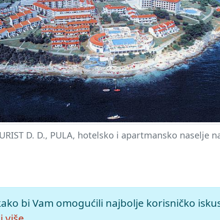
RIST D. D., PULA, hotelsko i apartmansko naselje n
i
 (2005), mrežno izdanje.
Leksikografski zavod Miroslav Krleža,
kako bi Vam omogućili najbolje korisničko isku
-d-pula>.
 više.