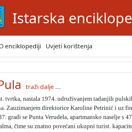
Istarska enciklope
O enciklopediji
Uvjeti korištenja
 Pula
traži dalje ...
st. tvrtka, nastala 1974. udruživanjem tadanjih pulsk
na. Zauzimanjem direktorice Karoline Petrinić i uz 
7. gradi se Punta Verudela, apartmansko naselje s 470
Palma, čime su znatno povećani ukupni turist. kapacit