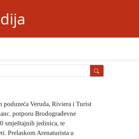
dija
ih poduzeća Veruda, Riviera i Turist
financ. potporu Brodograđevne
 smještajnih jedinica, te
eti. Prelaskom Arenaturista u