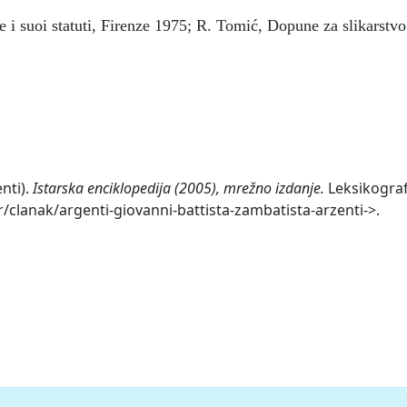
a e i suoi statuti, Firenze 1975; R. Tomić, Dopune za slikarstv
nti).
Istarska enciklopedija (2005), mrežno izdanje.
Leksikograf
hr/clanak/argenti-giovanni-battista-zambatista-arzenti->.