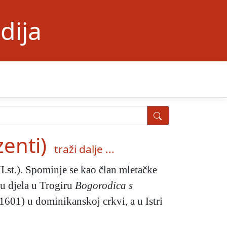
dija
zenti)
traži dalje ...
I.st.). Spominje se kao član mletačke
mu djela u Trogiru
Bogorodica s
1601) u dominikanskoj crkvi, a u Istri