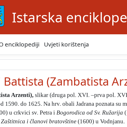
Istarska enciklope
O enciklopediji
Uvjeti korištenja
 Battista (Zambatista Ar
ista Arzenti)
,
slikar (druga pol. XVI. –prva pol. XVI
i od 1590. do 1625. Na hrv. obali Jadrana poznata su 
0) u crkvici sv. Petra i
Bogorodica od Sv. Ružarija
(
Zaštitnica i članovi bratovštine
(1600) u Vodnjanu.