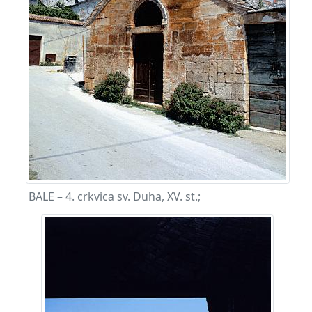
BALE – 4. crkvica sv. Duha, XV. st.;