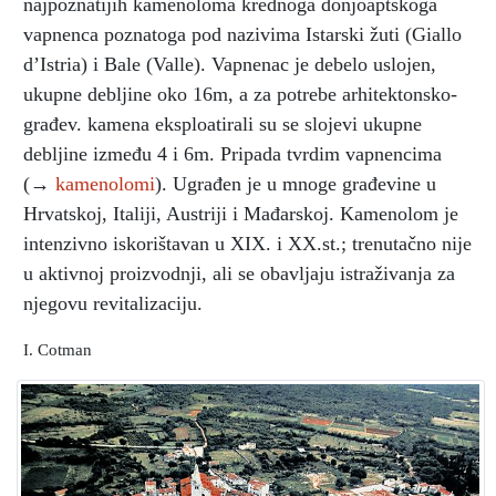
najpoznatijih kamenoloma krednoga donjoaptskoga
vapnenca poznatoga pod nazivima Istarski žuti (Giallo
d’Istria) i Bale (Valle). Vapnenac je debelo uslojen,
ukupne debljine oko 16m, a za potrebe arhitektonsko-
građev. kamena eksploatirali su se slojevi ukupne
debljine između 4 i 6m. Pripada tvrdim vapnencima
(→
kamenolomi
). Ugrađen je u mnoge građevine u
Hrvatskoj, Italiji, Austriji i Mađarskoj. Kamenolom je
intenzivno iskorištavan u XIX. i XX.st.; trenutačno nije
u aktivnoj proizvodnji, ali se obavljaju istraživanja za
njegovu revitalizaciju.
I. Cotman