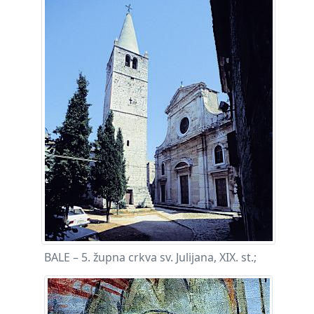
BALE – 5. župna crkva sv. Julijana, XIX. st.;