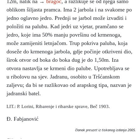
12m, nalik na →
bragoc
, a razlikuje se od njega samo
oblikom šiljasta pramca. Ima 2 jarbola i na svakome po
jedno oglavno jedro. Prednji se jarbol može izvaditi i
položiti na palubu. Kad jedri uz vjetar, pramčano se
jedro, koje ima 50% manju površinu od krmenoga,
može zamijeniti letnjačom. Trup pokriva paluba, koja
doseže do krmenoga jarbola, gdje počinje otkriveni dio,
širok otvor od boka do boka dug je do 1,50m. Iza
otvora nastavlja se krmeni dio palube. Upotrebljava se
u ribolovu na sjev. Jadranu, osobito u Tršćanskom
zaljevu; da bi se razlikovao od arapskog tipa, nazvan je
jadranski batel.
LIT.: P. Lorini, Ribarenje i ribarske sprave, Beč 1903.
Đ. Fabjanović
članak preuzet iz tiskanog izdanja 2005.