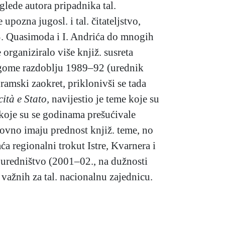
glede autora pripadnika tal.
pozna jugosl. i tal. čitateljstvo,
a S. Quasimoda i I. Andrića do mnogih
 organiziralo više knjiž. susreta
rugome razdoblju 1989–92 (urednik
ramski zaokret, priklonivši se tada
cità e Stato,
navijestio je teme koje su
koje su se godinama prešućivale
ovno imaju prednost knjiž. teme, no
a regionalni trokut Istre, Kvarnera i
 uredništvo (2001–02., na dužnosti
važnih za tal. nacionalnu zajednicu.