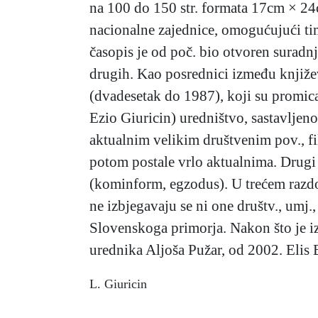
na 100 do 150 str. formata 17cm × 24c
nacionalne zajednice, omogućujući time
časopis je od poč. bio otvoren suradnj
drugih. Kao posrednici između književn
(dvadesetak do 1987), koji su promic
Ezio Giuricin) uredništvo, sastavljeno
aktualnim velikim društvenim pov., fi
potom postale vrlo aktualnima. Drugi
(kominform, egzodus). U trećem razdo
ne izbjegavaju se ni one društv., umj.
Slovenskoga primorja. Nakon što je i
urednika Aljoša Pužar, od 2002. Elis 
L. Giuricin