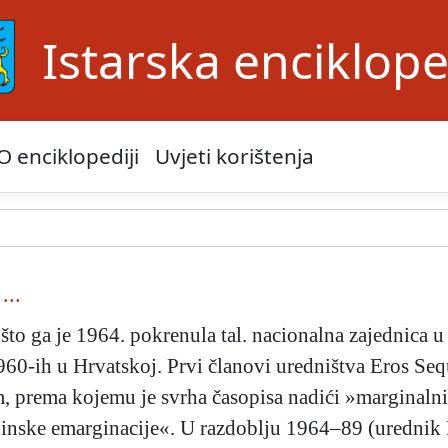
Istarska enciklope
O enciklopediji
Uvjeti korištenja
...
što ga je 1964. pokrenula tal. nacionalna zajednica u 
1960-ih u Hrvatskoj. Prvi članovi uredništva Eros Sequ
, prema kojemu je svrha časopisa nadići »marginalni 
jinske emarginacije«. U razdoblju 1964–89 (urednik E