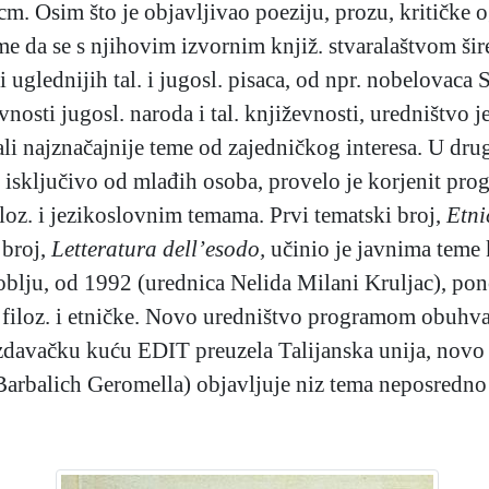
m. Osim što je objavljivao poeziju, prozu, kritičke o
 da se s njihovim izvornim knjiž. stvaralaštvom šire u
i uglednijih tal. i jugosl. pisaca, od npr. nobelovac
osti jugosl. naroda i tal. književnosti, uredništvo je
ali najznačajnije teme od zajedničkog interesa. U d
 isključivo od mlađih osoba, provelo je korjenit prog
loz. i jezikoslovnim temama. Prvi tematski broj,
Etni
 broj,
Letteratura dell’esodo,
učinio je javnima teme 
blju, od 1992 (urednica Nelida Milani Kruljac), pon
, filoz. i etničke. Novo uredništvo programom obuhvać
zdavačku kuću EDIT preuzela Talijanska unija, novo
Barbalich Geromella) objavljuje niz tema neposredno 