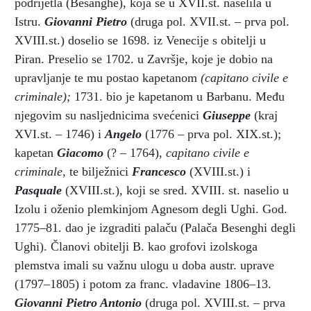
podrijetla (Besanghe), koja se u XVII.st. naselila u
Istru.
Giovanni Pietro
(druga pol. XVII.st. – prva pol.
XVIII.st.) doselio se 1698. iz Venecije s obitelji u
Piran. Preselio se 1702. u Završje, koje je dobio na
upravljanje te mu postao kapetanom
(capitano civile e
criminale);
1731. bio je kapetanom u Barbanu. Među
njegovim su nasljednicima svećenici
Giuseppe
(kraj
XVI.st. – 1746) i
Angelo
(1776 – prva pol. XIX.st.);
kapetan
Giacomo
(? – 1764),
capitano civile e
criminale,
te bilježnici
Francesco
(XVIII.st.) i
Pasquale
(XVIII.st.), koji se sred. XVIII. st. naselio u
Izolu i oženio plemkinjom Agnesom degli Ughi. God.
1775–81. dao je izgraditi palaču (Palača Besenghi degli
Ughi). Članovi obitelji B. kao grofovi izolskoga
plemstva imali su važnu ulogu u doba austr. uprave
(1797–1805) i potom za franc. vladavine 1806–13.
Giovanni Pietro Antonio
(druga pol. XVIII.st. – prva