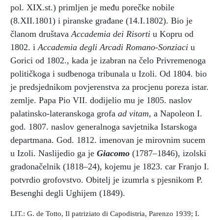
pol. XIX.st.) primljen
je među porečke nobile
(8.XII.1801) i piranske građane (14.I.1802). Bio je
članom društava
Accademia dei Risorti
u Kopru od
1802. i
Accademia degli Arcadi Romano-Sonziaci
u
Gorici od 1802., kada je izabran na čelo Privremenoga
političkoga i sudbenoga tribunala u Izoli. Od 1804. bio
je predsjednikom povjerenstva za procjenu poreza istar.
zemlje. Papa Pio VII. dodijelio mu je 1805. naslov
palatinsko-lateranskoga grofa
ad vitam,
a Napoleon I.
god. 1807. naslov generalnoga savjetnika Istarskoga
departmana. God. 1812. imenovan je mirovnim sucem
u Izoli. Naslijedio ga je
Giacomo
(1787–1846), izolski
gradonačelnik (1818–24), kojemu je 1823. car Franjo I.
potvrdio grofovstvo. Obitelj je izumrla s pjesnikom P.
Besenghi degli Ughijem (1849).
LIT.: G. de Totto, Il patriziato di Capodistria, Parenzo 1939; I.