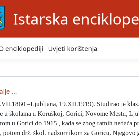
Istarska enciklope
O enciklopediji
Uvjeti korištenja
lje ...
VII.1860 –Ljubljana, 19.XII.1919). Studirao je klas.
e u školama u Koruškoj, Gorici, Novome Mestu, Ljubl
tom u Gorici do 1915., kada se zbog ratnih nedaća pr
u, potom drž. škol. nadzornikom za Goricu. Njegovo g